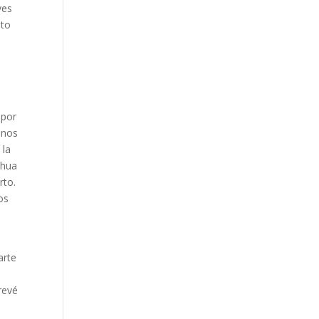
ves
nto
 por
unos
 la
ahua
rto.
os
arte
revé