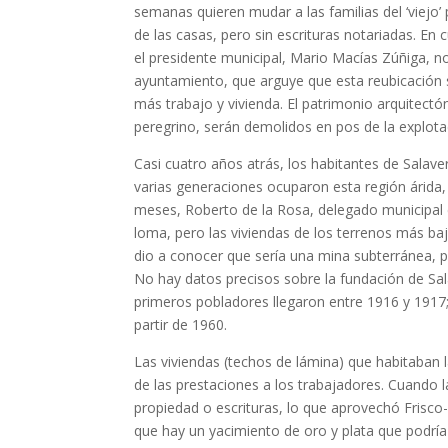
semanas quieren mudar a las familias del ‘viejo’
de las casas, pero sin escrituras notariadas. E
el presidente municipal, Mario Macías Zúñiga, n
ayuntamiento, que arguye que esta reubicación s
más trabajo y vivienda. El patrimonio arquitectóni
peregrino, serán demolidos en pos de la explota
Casi cuatro años atrás, los habitantes de Salave
varias generaciones ocuparon esta región árida
meses, Roberto de la Rosa, delegado municipal 
loma, pero las viviendas de los terrenos más ba
dio a conocer que sería una mina subterránea, pe
No hay datos precisos sobre la fundación de Salav
primeros pobladores llegaron entre 1916 y 1917
partir de 1960.
Las viviendas (techos de lámina) que habitaban 
de las prestaciones a los trabajadores. Cuando 
propiedad o escrituras, lo que aprovechó Frisc
que hay un yacimiento de oro y plata que podría