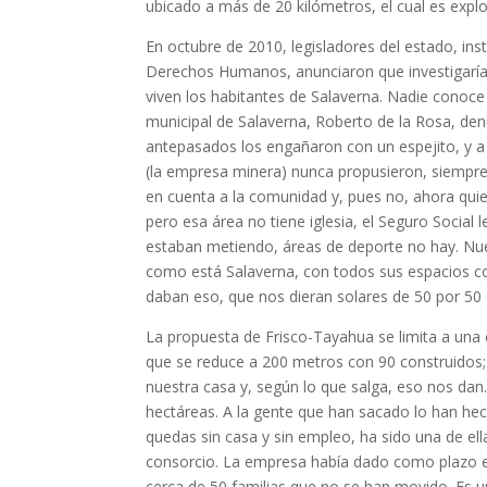
ubicado a más de 20 kilómetros, el cual es exp
En octubre de 2010, legisladores del estado, ins
Derechos Humanos, anunciaron que investigarían
viven los habitantes de Salaverna. Nadie conoce 
municipal de Salaverna, Roberto de la Rosa, den
antepasados los engañaron con un espejito, y a
(la empresa minera) nunca propusieron, siempre 
en cuenta a la comunidad y, pues no, ahora quie
pero esa área no tiene iglesia, el Seguro Social 
estaban metiendo, áreas de deporte no hay. Nue
como está Salaverna, con todos sus espacios c
daban eso, que nos dieran solares de 50 por 50
La propuesta de Frisco-Tayahua se limita a una 
que se reduce a 200 metros con 90 construidos; 
nuestra casa y, según lo que salga, eso nos dan
hectáreas. A la gente que han sacado lo han h
quedas sin casa y sin empleo, ha sido una de ellas
consorcio. La empresa había dado como plazo el
cerca de 50 familias que no se han movido. Es 