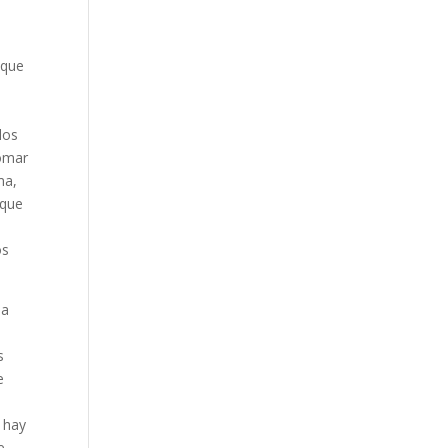
 que
los
tomar
ma,
 que
os
sa
s
e
 hay
e