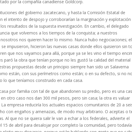
lotado por la compañía canadiense Goldcorp.
tituciones del gobierno zacatecano, y hasta la Comisión Estatal de
 el intento de despojo y corroborarían la marginación y explotación
los resultados de la supuesta investigación. En cambio, el delegado
uncia que volvemos a los tiempos de la conquista; a nuestros
 nosotros nos quieren hacer lo mismo. Nunca hubo negociaciones; el
se impusieron, hicieron las nuevas casas donde ellos quisieron sin 
ren que nos vayamos para allá, porque ya se les vino el tiempo enci
les paró la obra que tenían porque no les gustó la calidad del material
stras propuestas desde un principio siempre han sido un Salaverna
omo están, con sus perímetros como están; o en su defecto, si no n
 o lo que teníamos construido en cada casa.
casa por familia con tal de que abandonen su predio, pero es una ca
en otro caso nos dan 300 mil pesos, pero sin casa; la otra es valuar
. La empresa reduciría los actuales espacios comunitarios de 20 a sei
echo con engaños y amenazas, de modo muy arbitrario. O aceptas o t
. Al que no se quiera salir le van a echar a los federales, advierte el
 15 de abril para desalojar por completo la comunidad, pero todavía
un pleito muy disparejo, porque están hablando con gente que no sab