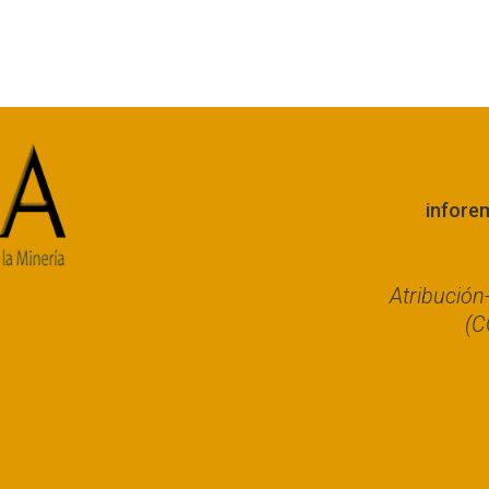
infore
Atribució
(C