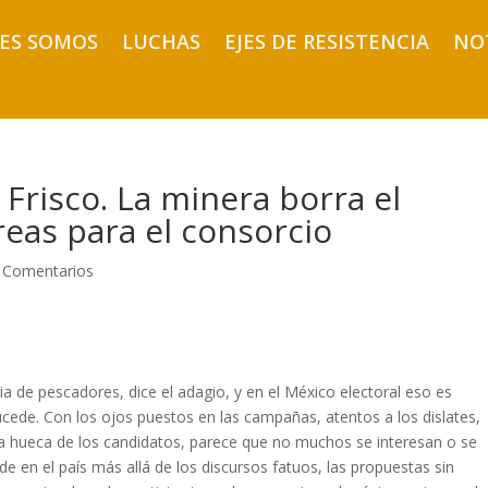
ES SOMOS
LUCHAS
EJES DE RESISTENCIA
NO
e Frisco. La minera borra el
reas para el consorcio
 Comentarios
ia de pescadores, dice el adagio, y en el México electoral eso es
cede. Con los ojos puestos en las campañas, atentos a los dislates,
a hueca de los candidatos, parece que no muchos se interesan o se
e en el país más allá de los discursos fatuos, las propuestas sin