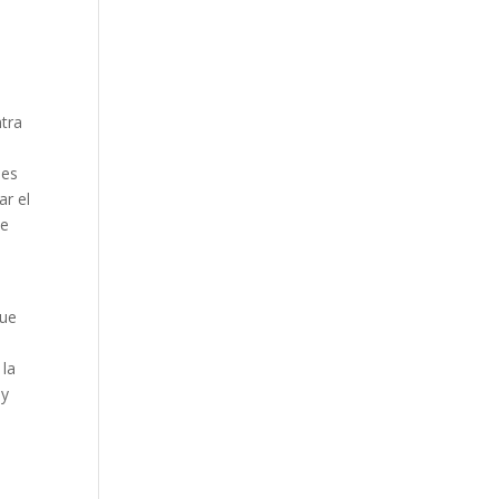
ntra
les
ar el
de
que
 la
 y