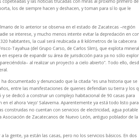
s copeteadas y las noticias trucadas con miras al próximo primero de
porta, los de siempre hacen y deshacen, y toman para sí lo que le
lmario de lo anterior se observa en el estado de Zacatecas –región
adie se interese, y mucho menos intente evitar la depredación en co
320 habitantes, la cual será reubicada a 8 kilómetros de la cabecera
 Frisco-Tayahua (del Grupo Carso, de Carlos Slim), que explota minera
 en espera de expandir su área de jurisdicción para ya no sólo explor
reciéndola– al realizar un proyecto a cielo abierto”. Todo ello, des
eral.
) ha documentado y denunciado que la citada “es una historia que se
s, entre las manifestaciones de quienes defendían su tierra y los 
ó y se dedicó a construir un complejo habitacional de 90 casas para
n en el ahora ‘viejo’ Salaverna. Aparentemente ya está todo listo para
sas construidas no cuentan con servicios de electricidad, agua potable
la Asociación de Zacatecanos de Nuevo León, antiguo poblador de la
a la gente, ya están las casas, pero no los servicios básicos. En dos