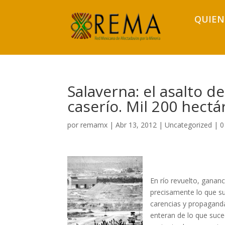
QUIEN
Salaverna: el asalto d
caserío. Mil 200 hectá
por
remamx
|
Abr 13, 2012
|
Uncategorized
|
0
En río revuelto, gananc
precisamente lo que su
carencias y propagand
enteran de lo que suced