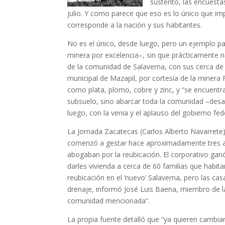
sustento, las encuesta
julio. Y como parece que eso es lo único que im
corresponde a la nación y sus habitantes.
No es el único, desde luego, pero un ejemplo pa
minera por excelencia–, sin que prácticamente n
de la comunidad de Salaverna, con sus cerca de 
municipal de Mazapil, por cortesía de la minera
como plata, plomo, cobre y zinc, y “se encuentra
subsuelo, sino abarcar toda la comunidad –desapa
luego, con la venia y el aplauso del gobierno fed
La Jornada Zacatecas (Carlos Alberto Navarrete
comenzó a gestar hace aproximadamente tres año
abogaban por la reubicación. El corporativo gan
darles vivienda a cerca de 60 familias que habita
reubicación en el ‘nuevo’ Salaverna, pero las ca
drenaje, informó José Luis Baena, miembro de 
comunidad mencionada”.
La propia fuente detalló que “ya quieren cambiar 