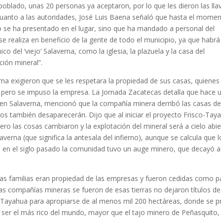
 poblado, unas 20 personas ya aceptaron, por lo que les dieron las lla
n cuanto a las autoridades, José Luis Baena señaló que hasta el mome
o se ha presentado en el lugar, sino que ha mandado a personal del
e realiza en beneficio de la gente de todo el municipio, ya que habrá
co del ‘viejo’ Salaverna, como la iglesia, la plazuela y la casa del
ción mineral”.
rna exigieron que se les respetara la propiedad de sus casas, quienes
, pero se impuso la empresa. La Jornada Zacatecas detalla que hace 
en Salaverna, mencionó que la compañía minera derribó las casas de
jos también desaparecerán. Dijo que al iniciar el proyecto Frisco-Tay
ro las cosas cambiaron y la explotación del mineral será a cielo abie
erna (que significa la antesala del infierno), aunque se calcula que l
; en el siglo pasado la comunidad tuvo un auge minero, que decayó a
las familias eran propiedad de las empresas y fueron cedidas como p
las compañías mineras se fueron de esas tierras no dejaron títulos de
o-Tayahua para apropiarse de al menos mil 200 hectáreas, donde se p
 ser el más rico del mundo, mayor que el tajo minero de Peñasquito,