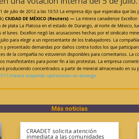
en una votación interna del 5 de julio.
11 de julio de 2012 a las 10:53 La empresa dijo que esperaba que las p
ck)
CIUDAD DE MÉXICO (Reuters) —
La minera canadiense Excellon 
 de plata La Platosa en el estado de Durango, al norte de México, lu
tos el lunes. Excellon negó las acusaciones hechas por el sindicato mi
 julio para elegir a un representante de los trabajadores. La compañí
 y presentado demandas por daños contra todos los que participaron 
ntes de la compañía no estuvieron disponibles para comentarios. La 
os manifestantes para poner fin a las protestas. La empresa comentó
uará produciendo concentrados a partir de mineral almacenado en su 
07/11/minera-suspende-operaciones-en-durango
Más noticias
CRAADET solicita atención
inmediata a las comunidades