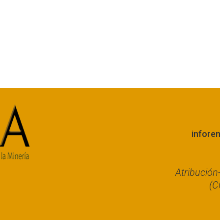
infore
Atribució
(C