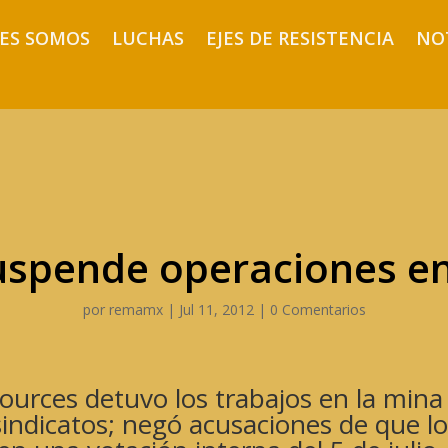
ES SOMOS
LUCHAS
EJES DE RESISTENCIA
NO
uspende operaciones e
por
remamx
|
Jul 11, 2012
|
0 Comentarios
ources detuvo los trabajos en la mina
 sindicatos; negó acusaciones de que l