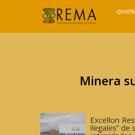
QUIEN
Minera s
Excellon Res
ilegales” de