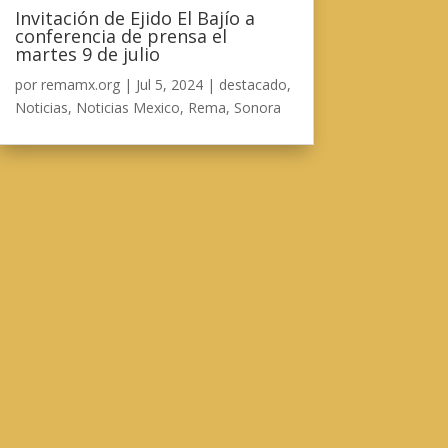
Invitación de Ejido El Bajío a
conferencia de prensa el
martes 9 de julio
por
remamx.org
|
Jul 5, 2024
|
destacado
,
Noticias
,
Noticias Mexico
,
Rema
,
Sonora