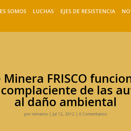
ES SOMOS
LUCHAS
EJES DE RESISTENCIA
NO
 Minera FRISCO funcion
 complaciente de las au
al daño ambiental
por
remamx
|
Jul 12, 2012
|
0 Comentarios