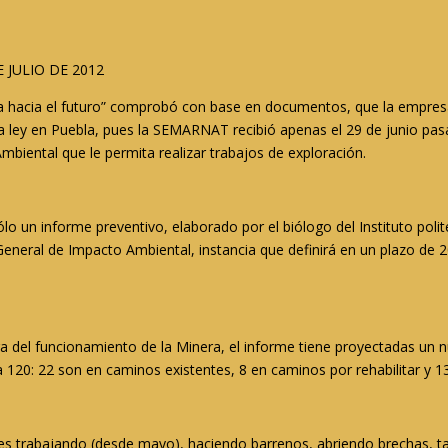
 JULIO DE 2012
la hacia el futuro” comprobó con base en documentos, que la empre
a ley en Puebla, pues la SEMARNAT recibió apenas el 29 de junio pasad
biental que le permita realizar trabajos de exploración.
lo un informe preventivo, elaborado por el biólogo del Instituto polit
General de Impacto Ambiental, instancia que definirá en un plazo de 
ra del funcionamiento de la Minera, el informe tiene proyectadas un
20: 22 son en caminos existentes, 8 en caminos por rehabilitar y 1
ses trabajando (desde mayo), haciendo barrenos, abriendo brechas, tal