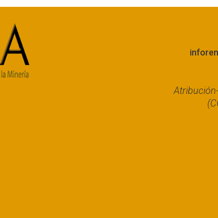
infore
Atribució
(C