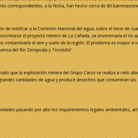
es correspondientes, a la fecha, han hecho cerca de 80 barrenaciones,
ón de notificar a la Comisión Nacional del Agua, sobre el inicio de cu
concretarse el proyecto minero de La Cañada, se envenenaría el río 
se contaminaría el aire y suelo de la región. El problema es mayor s
uenca del Río Zempoala y Tecolutla”.
iado que la explotación minera del Grupo Carso se realiza a cielo abie
iza grandes cantidades de agua y produce desechos que contaminan las
ividades pasando por alto los requerimientos legales ambientales, a