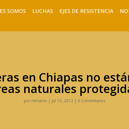
ES SOMOS
LUCHAS
EJES DE RESISTENCIA
NO
ras en Chiapas no está
reas naturales protegid
por
remamx
|
Jul 15, 2012
|
0 Comentarios