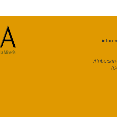
infore
Atribució
(C