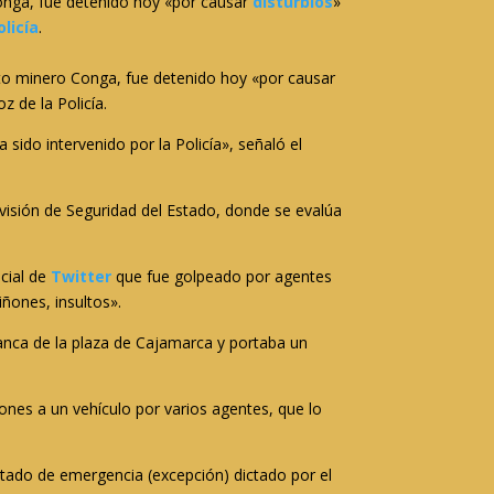
Conga, fue detenido hoy «por causar
disturbios
»
olicía
.
ecto minero Conga, fue detenido hoy «por causar
z de la Policía.
ido intervenido por la Policía», señaló el
visión de Seguridad del Estado, donde se evalúa
ocial de
Twitter
que fue golpeado por agentes
ñones, insultos».
banca de la plaza de Cajamarca y portaba un
ones a un vehículo por varios agentes, que lo
stado de emergencia (excepción) dictado por el