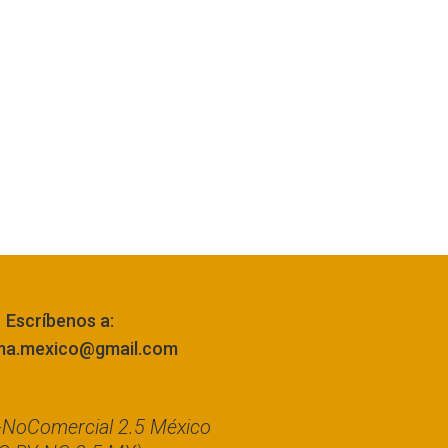
Escríbenos a:
ma.mexico@gmail.com
n-NoComercial 2.5 México