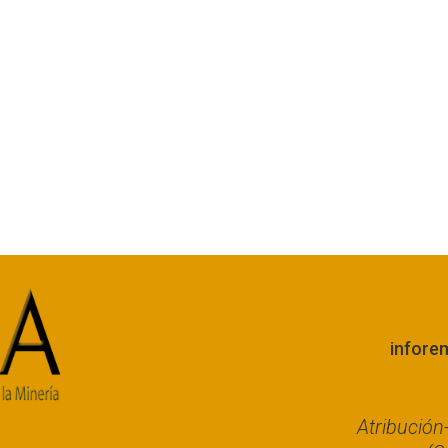
infore
Atribució