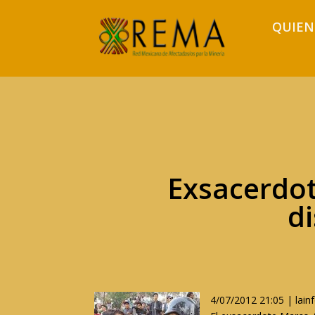
QUIEN
Exsacerdot
di
4/07/2012 21:05 | lai