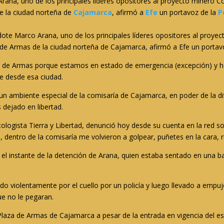
rana, uno de los principales líderes opositores al proyecto minero 
e la ciudad norteña de
Cajamarca
, afirmó a
Efe
un portavoz de la
P
erdote Marco Arana, uno de los principales líderes opositores al proy
a de Armas de la ciudad norteña de Cajamarca, afirmó a Efe un portavo
za de Armas porque estamos en estado de emergencia (excepción) y ha s
e desde esa ciudad.
n ambiente especial de la comisaría de Cajamarca, en poder de la di
 dejado en libertad.
ecologista Tierra y Libertad, denunció hoy desde su cuenta en la red s
dentro de la comisaría me volvieron a golpear, puñetes en la cara, ri
ró el instante de la detención de Arana, quien estaba sentado en una 
 violentamente por el cuello por un policía y luego llevado a empuj
ue no le pegaran.
Plaza de Armas de Cajamarca a pesar de la entrada en vigencia del e