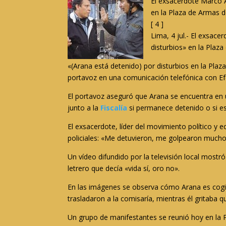
El exsacerdote Marco A
en la Plaza de Armas d
[ 4 ]
Lima, 4 jul.- El exsac
disturbios» en la Plaz
«(Arana está detenido) por disturbios en la Pla
portavoz en una comunicación telefónica con Ef
El portavoz aseguró que Arana se encuentra en u
junto a la
Fiscalía
si permanece detenido o si es
El exsacerdote, líder del movimiento político y 
policiales: «Me detuvieron, me golpearon mucho, 
Un vídeo difundido por la televisión local most
letrero que decía «vida sí, oro no».
En las imágenes se observa cómo Arana es cogido
trasladaron a la comisaría, mientras él gritaba q
Un grupo de manifestantes se reunió hoy en la 