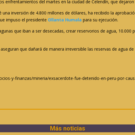
os enfrentamientos del martes en la ciudad de Celendín, que dejaron
vé una inversión de 4.800 millones de dólares, ha recibido la aprobac
que impuso el presidente
Ollanta Humala
para su ejecución.
lagunas que iban a ser desecadas, crear reservorios de agua, 10.000 p
seguran que dañará de manera irreversible las reservas de agua de s
ocios-y-finanzas/mineria/exsacerdote-fue-detenido-en-peru-por-causa
Más noticias