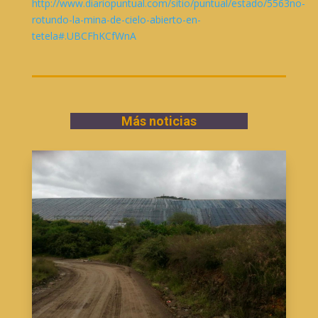
http://www.diariopuntual.com/sitio/puntual/estado/5563no-
rotundo-la-mina-de-cielo-abierto-en-
tetela#.UBCFhKCfWnA
Más noticias