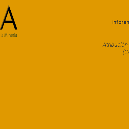
infore
Atribució
(C