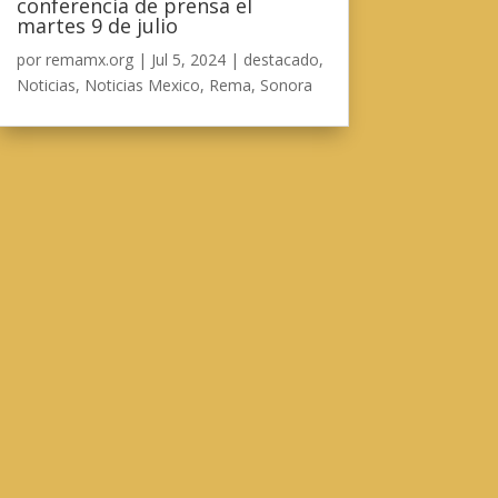
conferencia de prensa el
martes 9 de julio
por
remamx.org
|
Jul 5, 2024
|
destacado
,
Noticias
,
Noticias Mexico
,
Rema
,
Sonora