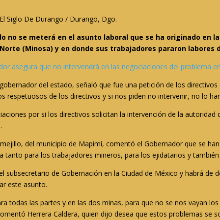
 El Siglo De Durango / Durango, Dgo.
do no se meterá en el asunto laboral que se ha originado en l
Norte (Minosa) y en donde sus trabajadores pararon labores d
ador asegura que no intervendrá en las negociaciones del problema e
 gobernador del estado, señaló que fue una petición de los directivo
s respetuosos de los directivos y si nos piden no intervenir, no lo h
ciones por si los directivos solicitan la intervención de la autoridad
.
rmejillo, del municipio de Mapimí, comentó el Gobernador que se han
a tanto para los trabajadores mineros, para los ejidatarios y también
el subsecretario de Gobernación en la Ciudad de México y habrá de d
bar este asunto.
a todas las partes y en las dos minas, para que no se nos vayan los c
 comentó Herrera Caldera, quien dijo desea que estos problemas se so