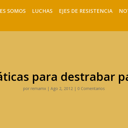
ES SOMOS
LUCHAS
EJES DE RESISTENCIA
NO
áticas para destrabar p
por
remamx
|
Ago 2, 2012
|
0 Comentarios