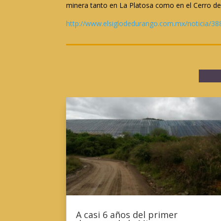
minera tanto en La Platosa como en el Cerro d
http://www.elsiglodedurango.com.mx/noticia/388
A casi 6 años del primer