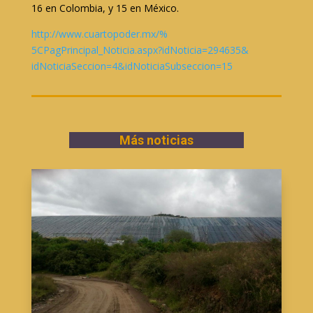
16 en Colombia, y 15 en México.
http://www.cuartopoder.mx/%
5CPagPrincipal_Noticia.aspx?
idNoticia=294635&
idNoticiaSeccion=4&
idNoticiaSubseccion=15
Más noticias