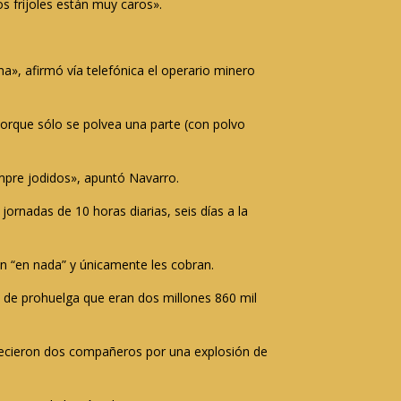
s frijoles están muy caros».
a», afirmó vía telefónica el operario minero
orque sólo se polvea una parte (con polvo
mpre jodidos», apuntó Navarro.
rnadas de 10 horas diarias, seis días a la
n “en nada” y únicamente les cobran.
do de prohuelga que eran dos millones 860 mil
llecieron dos compañeros por una explosión de