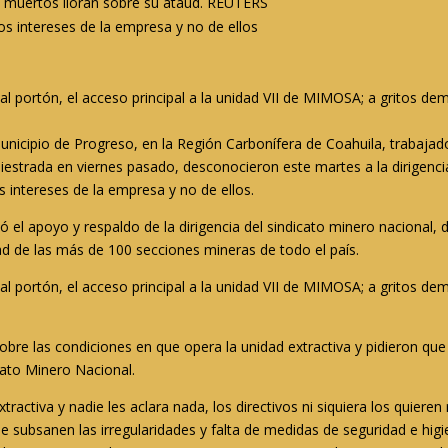
s muertos lloran sobre su ataúd. REUTERS
los intereses de la empresa y no de ellos
 portón, el acceso principal a la unidad VII de MIMOSA; a gritos dema
unicipio de Progreso, en la Región Carbonífera de Coahuila, trabajad
estrada en viernes pasado, desconocieron este martes a la dirigencia
os intereses de la empresa y no de ellos.
tó el apoyo y respaldo de la dirigencia del sindicato minero naciona
dad de las más de 100 secciones mineras de todo el país.
 portón, el acceso principal a la unidad VII de MIMOSA; a gritos dema
bre las condiciones en que opera la unidad extractiva y pidieron que 
icato Minero Nacional.
ractiva y nadie les aclara nada, los directivos ni siquiera los quieren r
 subsanen las irregularidades y falta de medidas de seguridad e higi