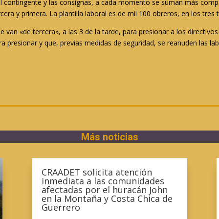
l contingente y las consignas, a cada momento se suman más compa
era y primera. La plantilla laboral es de mil 100 obreros, en los tre
e van «de tercera», a las 3 de la tarde, para presionar a los directi
ra presionar y que, previas medidas de seguridad, se reanuden las lab
Más noticias
CRAADET solicita atención
inmediata a las comunidades
afectadas por el huracán John
en la Montaña y Costa Chica de
Guerrero