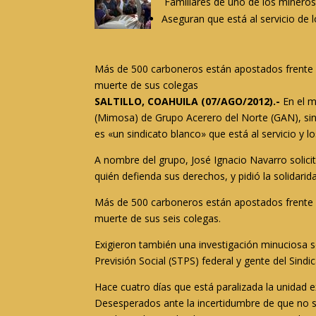
Familiares de uno de los minero
Aseguran que está al servicio de 
Más de 500 carboneros están apostados frente al
muerte de sus colegas
SALTILLO, COAHUILA (07/AGO/2012).-
En el m
(Mimosa) de Grupo Acerero del Norte (GAN), sini
es «un sindicato blanco» que está al servicio y l
A nombre del grupo, José Ignacio Navarro solici
quién defienda sus derechos, y pidió la solidari
Más de 500 carboneros están apostados frente al
muerte de sus seis colegas.
Exigieron también una investigación minuciosa so
Previsión Social (STPS) federal y gente del Sind
Hace cuatro días que está paralizada la unidad ext
Desesperados ante la incertidumbre de que no se