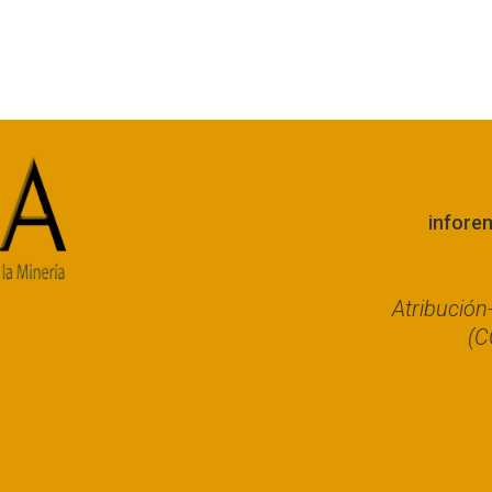
infore
Atribució
(C