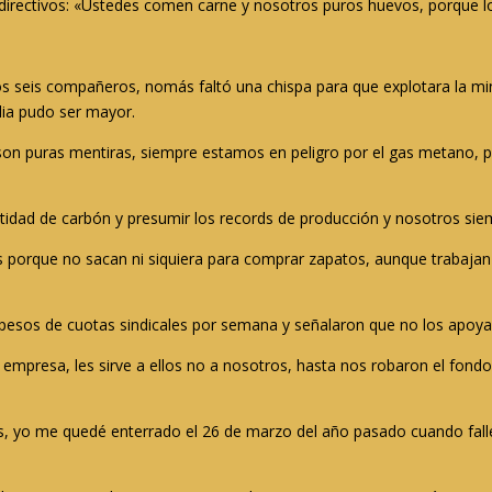
directivos: «Ustedes comen carne y nosotros puros huevos, porque lo
s seis compañeros, nomás faltó una chispa para que explotara la min
dia pudo ser mayor.
on puras mentiras, siempre estamos en peligro por el gas metano, p
ntidad de carbón y presumir los records de producción y nosotros sie
orque no sacan ni siquiera para comprar zapatos, aunque trabajan jo
pesos de cuotas sindicales por semana y señalaron que no los apoya
a empresa, les sirve a ellos no a nosotros, hasta nos robaron el fon
gas, yo me quedé enterrado el 26 de marzo del año pasado cuando fa