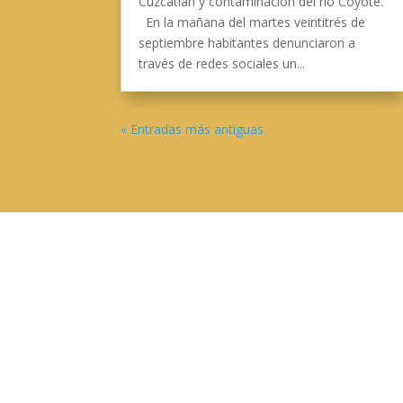
Cuzcatlán y contaminación del río Coyote.
En la mañana del martes veintitrés de
septiembre habitantes denunciaron a
través de redes sociales un...
« Entradas más antiguas