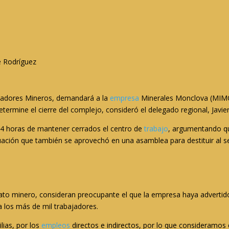
é Rodríguez
ajadores Mineros, demandará a la
empresa
Minerales Monclova (MIMOSA
etermine el cierre del complejo, consideró el delegado regional, Javie
24 horas de mantener cerrados el centro de
trabajo
, argumentando qu
ituación que también se aprovechó en una asamblea para destituir al se
ato minero, consideran preocupante el que la empresa haya advertido 
 a los más de mil trabajadores.
lias, por los
empleos
directos e indirectos, por lo que consideramos