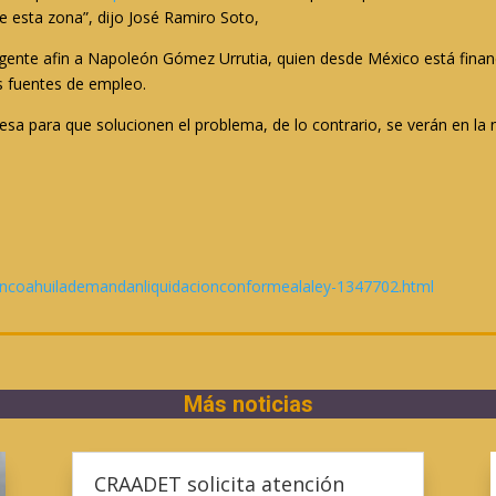
 esta zona”, dijo José Ramiro Soto,
 gente afin a Napoleón Gómez Urrutia, quien desde México está finan
as fuentes de empleo.
 para que solucionen el problema, de lo contrario, se verán en la ne
ncoahuilademandanliquidacionconformealaley-1347702.html
Más noticias
CRAADET solicita atención