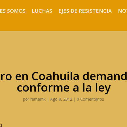
ES SOMOS
LUCHAS
EJES DE RESISTENCIA
NO
ro en Coahuila demand
conforme a la ley
por
remamx
|
Ago 8, 2012
|
0 Comentarios
ez