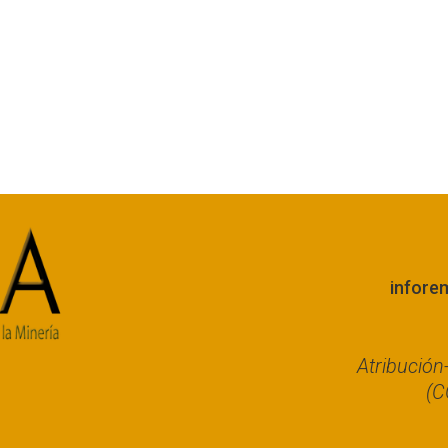
infore
Atribució
(C