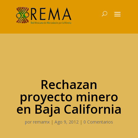
Rechazan
proyecto minero
en Baja California
por
remamx
|
Ago 9, 2012
|
0 Comentarios