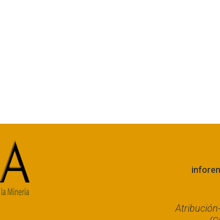
infore
Atribució