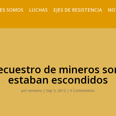
ES SOMOS
LUCHAS
EJES DE RESISTENCIA
NO
ecuestro de mineros so
estaban escondidos
por
remamx
|
Sep 3, 2012
|
0 Comentarios