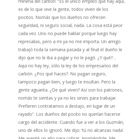
minería del carbón: “Es el único empleo que hay aquí,
es de lo que vive la gente, todos viven de los
pocitos. Nomás que los dueños no ofrecen
seguridad, ni seguro social, nada. La cosa está peor
cada vez. Uno no puede hablar porque luego hay
represalias, pero a mi ya no me importa. Un amigo
trabajó toda la semana pasada y al final el dueño le
dijo que no le iba a pagar y no le pagó. ¿Y qué?…
Aquí no hay ley, sólo la ley de los empresarios del
carbón. ¿Pos qué haces?. No pagan seguro,
tampoco pagan bien, y luego te insultan. Pero la
gente aguanta. ¿De qué viven? Así son los patrones,
nomás te sientas y ya no les sirves para trabajar.
Prefieren contratarnos a destajo, en lugar de un
rayado”. Los dueños del pocito no querían hacerse
cargo del accidente. Cuando fue a ver a los Guzmán,
uno de ellos lo ignoró. Me dijo: ‘tú no alcanzas nada’.
Me aventé un año para cobrar. Insistiéndole. Me