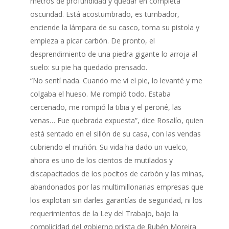
metros de profundidad y quedar en completa
oscuridad. Está acostumbrado, es tumbador,
enciende la lámpara de su casco, toma su pistola y
empieza a picar carbón. De pronto, el
desprendimiento de una piedra gigante lo arroja al
suelo: su pie ha quedado prensado.
“No sentí nada. Cuando me vi el pie, lo levanté y me
colgaba el hueso. Me rompió todo. Estaba
cercenado, me rompió la tibia y el peroné, las
venas… Fue quebrada expuesta”, dice Rosalío, quien
está sentado en el sillón de su casa, con las vendas
cubriendo el muñón. Su vida ha dado un vuelco,
ahora es uno de los cientos de mutilados y
discapacitados de los pocitos de carbón y las minas,
abandonados por las multimillonarias empresas que
los explotan sin darles garantías de seguridad, ni los
requerimientos de la Ley del Trabajo, bajo la
complicidad del gobierno priista de Rubén Moreira