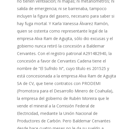
no tienen ventilación; ni mapas; ni metanómetros; ni
salida de emergencia; ni se barrenaba, tampoco
incluyen la figura del gasero, necesario para saber si
hay fuga mortal. Y Karla Vanessa Álvarez Ramón,
quien se ostenta como representante legal de la
empresa Alva Ram de Agujita, sólo dio excusas y el
gobierno nunca retiró la concesión a Baldemar
Cervantes. Con el registro patronal A291482940, la
concesión a favor de Cervantes Cadena tiene el
nombre de “El Sufrido IV”, cuyo título es 201525 y
está concesionada a la empresa Alva Ram de Agujita
SA de CV, que tiene contratos con PRODEMI
(Promotora para el Desarrollo Minero de Coahuila),
la empresa del gobierno de Rubén Moreira que le
vende el mineral a la Comisión Federal de
Electricidad, mediante la Unión Nacional de
Productores de Carbón. Pero Baldemar Cervantes
desde hace cuatro meses no le da su sueldo a