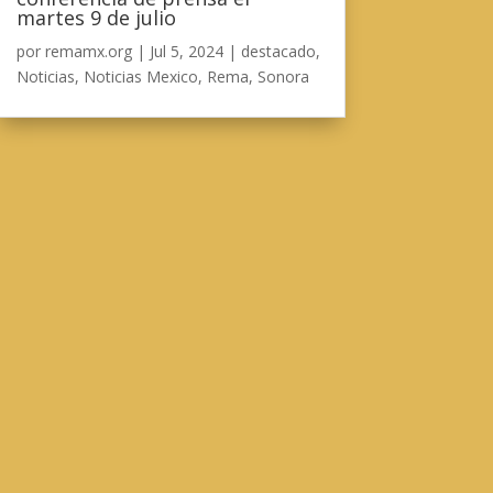
martes 9 de julio
por
remamx.org
|
Jul 5, 2024
|
destacado
,
Noticias
,
Noticias Mexico
,
Rema
,
Sonora