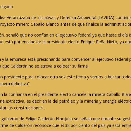
Delgado
lea Veracruzana de Iniciativas y Defensa Ambiental (LAVIDA) continua
proyecto minero Caballo Blanco antes de que finalice la administració
ón, señaló que no confían en el ejecutivo federal ya que hasta el día
e está por encabezar el presidente electo Enrique Peña Nieto, ya qu
n y la empresa está presionando para convencer al ejecutivo federal 
 que Calderón no se atreva a colocar su firma.
presidente para colocar otra vez este tema y vamos a buscar todos
era definitiva“.
nen la confianza en el presidente electo cancele la minera Caballo Bl
ria extractiva, es decir en la del petróleo y la minería y energía eléct
liar las construcciones“.
 gobierno de Felipe Calderón Hinojosa se señala que durante su gesti
forme de Calderón reconoce que el 32 por ciento del país ya está ent