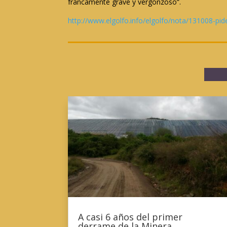
francamente grave y vergonzoso“.
http://www.elgolfo.info/elgolfo/nota/131008-pid
A casi 6 años del primer
derrame de la Minera