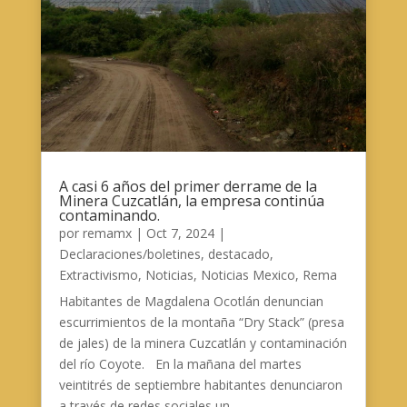
A casi 6 años del primer derrame de la
Minera Cuzcatlán, la empresa continúa
contaminando.
por
remamx
|
Oct 7, 2024
|
Declaraciones/boletines
,
destacado
,
Extractivismo
,
Noticias
,
Noticias Mexico
,
Rema
Habitantes de Magdalena Ocotlán denuncian
escurrimientos de la montaña “Dry Stack” (presa
de jales) de la minera Cuzcatlán y contaminación
del río Coyote. En la mañana del martes
veintitrés de septiembre habitantes denunciaron
a través de redes sociales un...