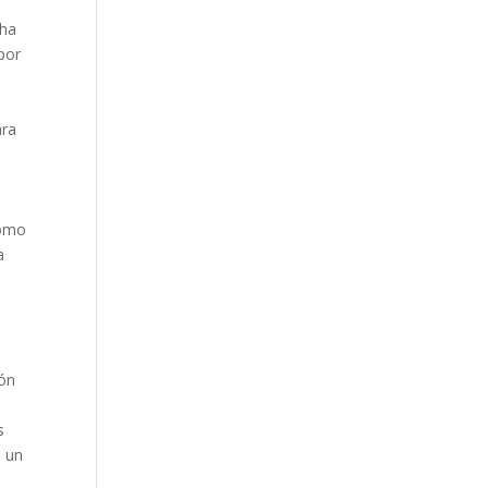
 ha
por
n
ara
como
a
ión
s
a un