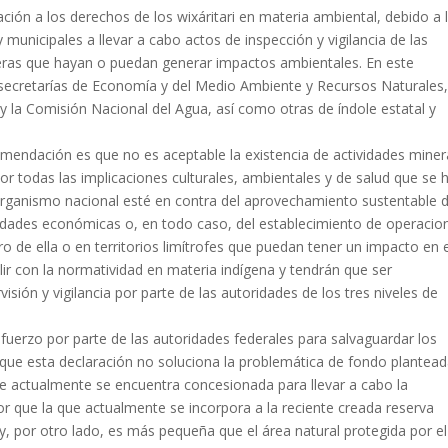
ción a los derechos de los wixáritari en materia ambiental, debido a 
 municipales a llevar a cabo actos de inspección y vigilancia de las
ras que hayan o puedan generar impactos ambientales. En este
s secretarías de Economía y del Medio Ambiente y Recursos Naturales,
y la Comisión Nacional del Agua, así como otras de índole estatal y
omendación es que no es aceptable la existencia de actividades mine
por todas las implicaciones culturales, ambientales y de salud que se 
 organismo nacional esté en contra del aprovechamiento sustentable 
ividades económicas o, en todo caso, del establecimiento de operacio
o de ella o en territorios limítrofes que puedan tener un impacto en e
lir con la normatividad en materia indígena y tendrán que ser
sión y vigilancia por parte de las autoridades de los tres niveles de
esfuerzo por parte de las autoridades federales para salvaguardar los
que esta declaración no soluciona la problemática de fondo plantea
que actualmente se encuentra concesionada para llevar a cabo la
r que la que actualmente se incorpora a la reciente creada reserva
y, por otro lado, es más pequeña que el área natural protegida por el