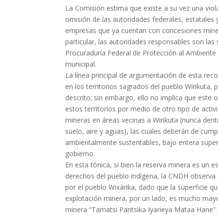
La Comisión estima que existe a su vez una viola
omisión de las autoridades federales, estatales y
empresas que ya cuentan con concesiones mine
particular, las autoridades responsables son la
Procuraduría Federal de Protección al Ambiente 
municipal.
La línea principal de argumentación de esta rec
en los territorios sagrados del pueblo Wirikuta, 
descrito; sin embargo, ello no implica que este
estos territorios por medio de otro tipo de act
mineras en áreas vecinas a Wirikuta (nunca dentr
suelo, aire y aguas), las cuales deberán de cump
ambientalmente sustentables, bajo entera supervi
gobierno.
En esta tónica, si bien la reserva minera es un 
derechos del pueblo indígena, la CNDH observa 
por el pueblo Wixárika, dado que la superficie 
explotación minera, por un lado, es mucho mayo
minera “Tamatsi Paritsika Iyarieya Mataa Hane” 