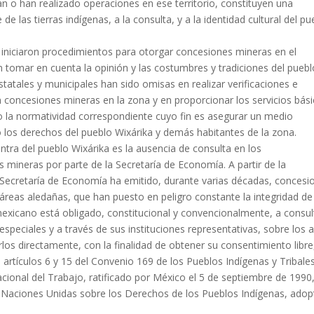
n o han realizado operaciones en ese territorio, constituyen una
de las tierras indígenas, a la consulta, y a la identidad cultural del pu
iniciaron procedimientos para otorgar concesiones mineras en el
sin tomar en cuenta la opinión y las costumbres y tradiciones del pueb
statales y municipales han sido omisas en realizar verificaciones e
 concesiones mineras en la zona y en proporcionar los servicios bás
o la normatividad correspondiente cuyo fin es asegurar un medio
 los derechos del pueblo Wixárika y demás habitantes de la zona.
ntra del pueblo Wixárika es la ausencia de consulta en los
mineras por parte de la Secretaría de Economía. A partir de la
 Secretaría de Economía ha emitido, durante varias décadas, concesi
áreas aledañas, que han puesto en peligro constante la integridad de
o mexicano está obligado, constitucional y convencionalmente, a consul
peciales y a través de sus instituciones representativas, sobre los 
rlos directamente, con la finalidad de obtener su consentimiento libre
 artículos 6 y 15 del Convenio 169 de los Pueblos Indígenas y Tribale
cional del Trabajo, ratificado por México el 5 de septiembre de 1990,
las Naciones Unidas sobre los Derechos de los Pueblos Indígenas, ado