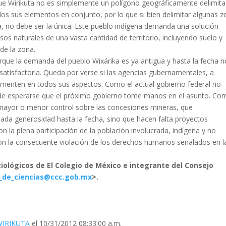
que Wirikuta no es simplemente un polígono geográficamente delimit
odos sus elementos en conjunto, por lo que si bien delimitar algunas 
 no debe ser la única. Este pueblo indígena demanda una solución
sos naturales de una vasta cantidad de territorio, incluyendo suelo y
 de la zona.
ue la demanda del pueblo Wixárika es ya antigua y hasta la fecha n
satisfactoria. Queda por verse si las agencias gubernamentales, a
lementen en todos sus aspectos. Como el actual gobierno federal no
es de esperarse que el próximo gobierno tome manos en el asunto. Co
 mayor o menor control sobre las concesiones mineras, que
ada generosidad hasta la fecha, sino que hacen falta proyectos
on la plena participación de la población involucrada, indígena y no
con la consecuente violación de los derechos humanos señalados en l
ciológicos de El Colegio de México e integrante del
Consejo
_de_
ciencias@ccc.gob.mx
>.
WIRIKUTA
el 10/31/2012 08:33:00 a.m.