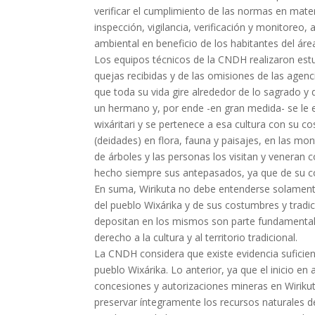
verificar el cumplimiento de las normas en mate
inspección, vigilancia, verificación y monitore
ambiental en beneficio de los habitantes del área
Los equipos técnicos de la CNDH realizaron estu
quejas recibidas y de las omisiones de las agen
que toda su vida gire alrededor de lo sagrado y 
un hermano y, por ende -en gran medida- se le e
wixáritari y se pertenece a esa cultura con su c
(deidades) en flora, fauna y paisajes, en las mo
de árboles y las personas los visitan y veneran 
hecho siempre sus antepasados, ya que de su con
En suma, Wirikuta no debe entenderse solamen
del pueblo Wixárika y de sus costumbres y tradic
depositan en los mismos son parte fundamental d
derecho a la cultura y al territorio tradicional.
La CNDH considera que existe evidencia suficien
pueblo Wixárika. Lo anterior, ya que el inicio e
concesiones y autorizaciones mineras en Wirikut
preservar íntegramente los recursos naturales de