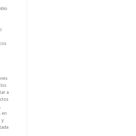
eblo
lo
icos
ones
 los
tar a
actos
,
s en
 y
ptada