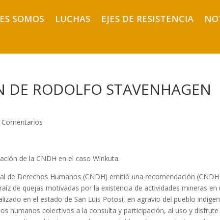
ES SOMOS
LUCHAS
EJES DE RESISTENCIA
NO
ON DE RODOLFO STAVENHAGEN
 Comentarios
ción de la CNDH en el caso Wirikuta.
ional de Derechos Humanos (CNDH) emitió una recomendación (CNDH
a raíz de quejas motivadas por la existencia de actividades mineras en
lizado en el estado de San Luis Potosí, en agravio del pueblo indíge
hos humanos colectivos a la consulta y participación, al uso y disfrute