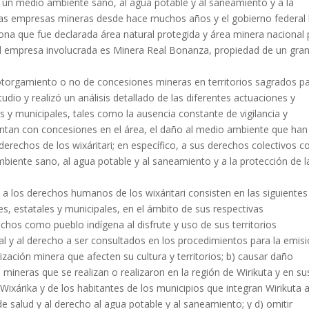
l, a un medio ambiente sano, al agua potable y al saneamiento y a la
arias empresas mineras desde hace muchos años y el gobierno federal
a que fue declarada área natural protegida y área minera nacional 
al empresa involucrada es Minera Real Bonanza, propiedad de un gra
 otorgamiento o no de concesiones mineras en territorios sagrados p
udio y realizó un análisis detallado de las diferentes actuaciones y
s y municipales, tales como la ausencia constante de vigilancia y
entan con concesiones en el área, el daño al medio ambiente que han
erechos de los wixáritari; en específico, a sus derechos colectivos 
mbiente sano, al agua potable y al saneamiento y a la protección de l
 a los derechos humanos de los wixáritari consisten en las siguientes
s, estatales y municipales, en el ámbito de sus respectivas
echos como pueblo indígena al disfrute y uso de sus territorios
ural y al derecho a ser consultados en los procedimientos para la emis
ización minera que afecten su cultura y territorios; b) causar daño
mineras que se realizan o realizaron en la región de Wirikuta y en su
o Wixárika y de los habitantes de los municipios que integran Wirikuta 
e salud y al derecho al agua potable y al saneamiento; y d) omitir