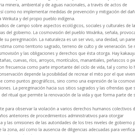
ria minera, ambiental y de aguas nacionales, a través de actos de
o, así como no implementar medidas de prevención y mitigación del da
 Wirikuta y del propio pueblo indígena.
dios de campo sobre aspectos ecológicos, sociales y culturales de l
cias del gobierno. La cosmovisión del pueblo Wixárika, señala, provoc
de su peregrinación. La naturaleza es un ser vivo, una deidad, un pari
stima como territorio sagrado, terreno de culto y de veneración. Se
osmovisión y las obligaciones y derechos que ésta otorga. Hay kakauy
ntañas, cuevas, ríos, arroyos, montículos, manantiales, peñascos o pi
con frecuencia como parte importante del ciclo de vida, tal y como lo
servación depende la posibilidad de recrear el mito por el que viven
te como puntos geográficos, sino como una expresión de la cosmovi
iones. La peregrinación hacia sus sitios sagrados y las ofrendas que 
el ritual que permite la renovación de la vida y que forma parte de 
te para observar la violación a varios derechos humanos colectivos d
n años anteriores de procedimientos administrativos para otorgar
a y las omisiones de las autoridades de los tres niveles de gobierno 
 la zona, así como la ausencia de diligencias adecuadas para verifica