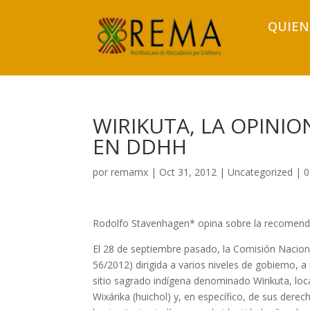
QUIEN
WIRIKUTA, LA OPINI
EN DDHH
por
remamx
|
Oct 31, 2012
|
Uncategorized
|
0
Rodolfo Stavenhagen* opina sobre la recomenda
El 28 de septiembre pasado, la Comisión Nac
56/2012) dirigida a varios niveles de gobierno, 
sitio sagrado indígena denominado Wirikuta, loca
Wixárika (huichol) y, en específico, de sus derec