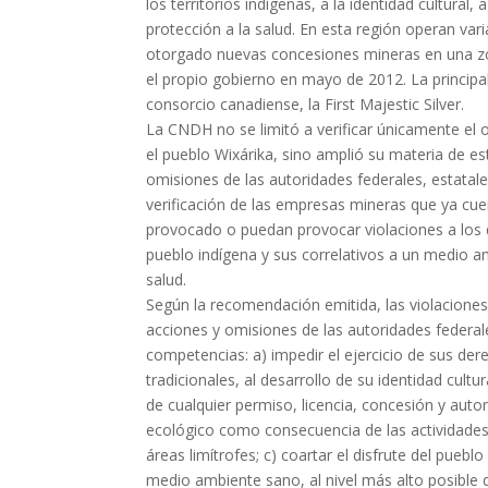
los territorios indígenas, a la identidad cultura
protección a la salud. En esta región operan v
otorgado nuevas concesiones mineras en una zon
el propio gobierno en mayo de 2012. La princip
consorcio canadiense, la First Majestic Silver.
La CNDH no se limitó a verificar únicamente el
el pueblo Wixárika, sino amplió su materia de est
omisiones de las autoridades federales, estatale
verificación de las empresas mineras que ya cu
provocado o puedan provocar violaciones a los d
pueblo indígena y sus correlativos a un medio a
salud.
Según la recomendación emitida, las violaciones
acciones y omisiones de las autoridades federale
competencias: a) impedir el ejercicio de sus der
tradicionales, al desarrollo de su identidad cult
de cualquier permiso, licencia, concesión y autor
ecológico como consecuencia de las actividades 
áreas limítrofes; c) coartar el disfrute del puebl
medio ambiente sano, al nivel más alto posible d