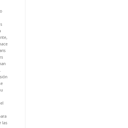
ño
as
a
ente,
 nace
aris
es
 han
.
sión
se
su
el
para
r las