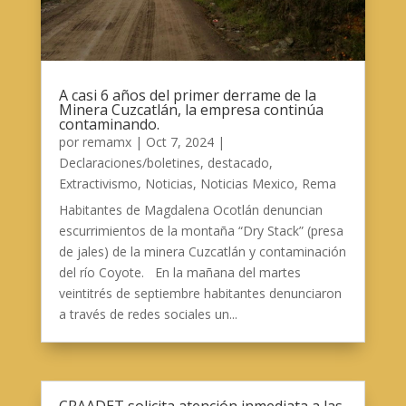
A casi 6 años del primer derrame de la
Minera Cuzcatlán, la empresa continúa
contaminando.
por
remamx
|
Oct 7, 2024
|
Declaraciones/boletines
,
destacado
,
Extractivismo
,
Noticias
,
Noticias Mexico
,
Rema
Habitantes de Magdalena Ocotlán denuncian
escurrimientos de la montaña “Dry Stack” (presa
de jales) de la minera Cuzcatlán y contaminación
del río Coyote. En la mañana del martes
veintitrés de septiembre habitantes denunciaron
a través de redes sociales un...
CRAADET solicita atención inmediata a las