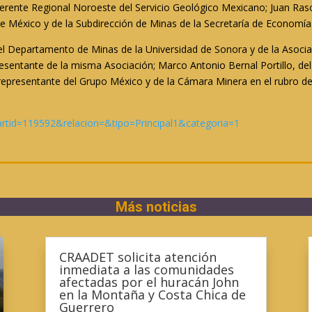
ente Regional Noroeste del Servicio Geológico Mexicano; Juan Ras
e México y de la Subdirección de Minas de la Secretaría de Economía
el Departamento de Minas de la Universidad de Sonora y de la Asocia
entante de la misma Asociación; Marco Antonio Bernal Portillo, del 
n, representante del Grupo México y de la Cámara Minera en el rubro 
?artid=119592&relacion=&tipo=Principal1&categoria=1
Más noticias
CRAADET solicita atención
inmediata a las comunidades
afectadas por el huracán John
en la Montaña y Costa Chica de
Guerrero