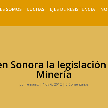
ES SOMOS
LUCHAS
EJES DE RESISTENCIA
NO
en Sonora la legislación
Minería
por
remamx
|
Nov 6, 2012
|
0 Comentarios