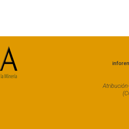
infore
Atribució
(C