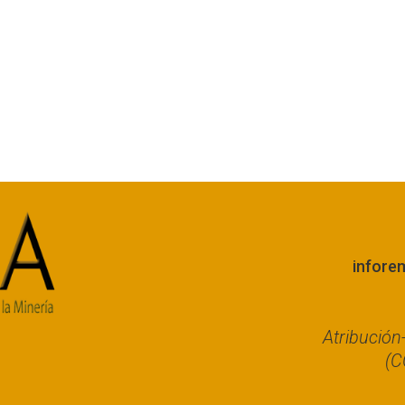
infore
Atribució
(C