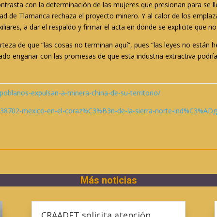
ontrasta con la determinación de las mujeres que presionan para se l
d de Tlamanca rechaza el proyecto minero. Y al calor de los emplazam
xiliares, a dar el respaldo y firmar el acta en donde se explicite que n
teza de que “las cosas no terminan aquí”, pues “las leyes no están he
o engañar con las promesas de que esta industria extractiva podría b
oblanos-expulsan-a-minera-china-de-su-territorio/
em/38702-mexico-en-el-coraz%C3%B3n-de-la-sierra-norte-ind%C3%ADg
Más noticias
CRAADET solicita atención