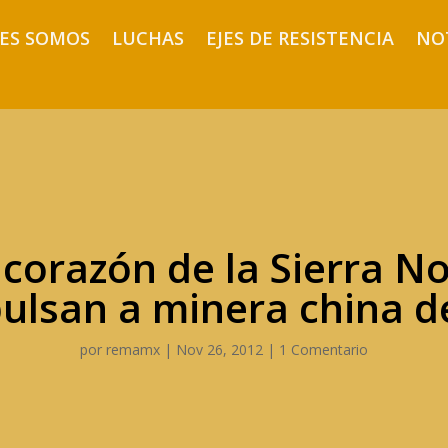
ES SOMOS
LUCHAS
EJES DE RESISTENCIA
NO
 corazón de la Sierra N
lsan a minera china de
por
remamx
|
Nov 26, 2012
|
1 Comentario