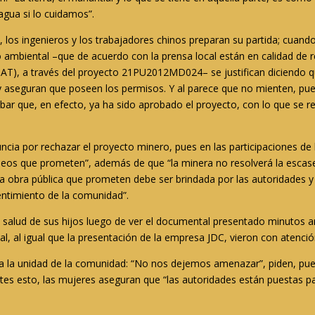
agua si lo cuidamos”.
 los ingenieros y los trabajadores chinos preparan su partida; cuando se
mbiental –que de acuerdo con la prensa local están en calidad de r
), a través del proyecto 21PU2012MD024– se justifican diciendo q
 aseguran que poseen los permisos. Y al parece que no mienten, pues
ar que, en efecto, ya ha sido aprobado el proyecto, con lo que se r
uncia por rechazar el proyecto minero, pues en las participaciones 
leos que prometen”, además de que “la minera no resolverá la escas
a obra pública que prometen debe ser brindada por las autoridades y 
entimiento de la comunidad”.
salud de sus hijos luego de ver el documental presentado minutos a
ual, al igual que la presentación de la empresa JDC, vieron con atenci
 a la unidad de la comunidad: “No nos dejemos amenazar”, piden, pue
ntes esto, las mujeres aseguran que “las autoridades están puestas pa