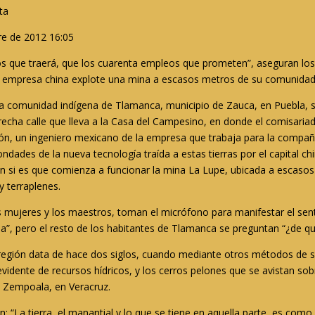
ta
e de 2012 16:05
s que traerá, que los cuarenta empleos que prometen”, aseguran los
 empresa china explote una mina a escasos metros de su comunidad
a comunidad indígena de Tlamanca, municipio de Zauca, en Puebla, s
estrecha calle que lleva a la Casa del Campesino, en donde el comisari
ón, un ingeniero mexicano de la empresa que trabaja para la compañía 
bondades de la nueva tecnología traída a estas tierras por el capital c
rán si es que comienza a funcionar la mina La Lupe, ubicada a escas
 terraplenes.
as mujeres y los maestros, toman el micrófono para manifestar el sent
gua”, pero el resto de los habitantes de Tlamanca se preguntan “¿de 
a región data de hace dos siglos, cuando mediante otros métodos de 
vidente de recursos hídricos, y los cerros pelones que se avistan sobr
ío Zempoala, en Veracruz.
 “La tierra, el manantial y lo que se tiene en aquella parte, es com