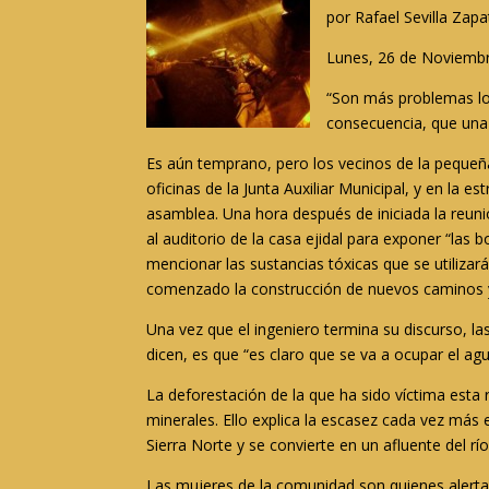
por Rafael Sevilla Zapa
Lunes, 26 de Noviembr
“Son más problemas lo
consecuencia, que una
Es aún temprano, pero los vecinos de la pequeñ
oficinas de la Junta Auxiliar Municipal, y en la 
asamblea. Una hora después de iniciada la reuni
al auditorio de la casa ejidal para exponer “las 
mencionar las sustancias tóxicas que se utiliza
comenzado la construcción de nuevos caminos y
Una vez que el ingeniero termina su discurso, l
dicen, es que “es claro que se va a ocupar el a
La deforestación de la que ha sido víctima est
minerales. Ello explica la escasez cada vez más e
Sierra Norte y se convierte en un afluente del r
Las mujeres de la comunidad son quienes alertan: