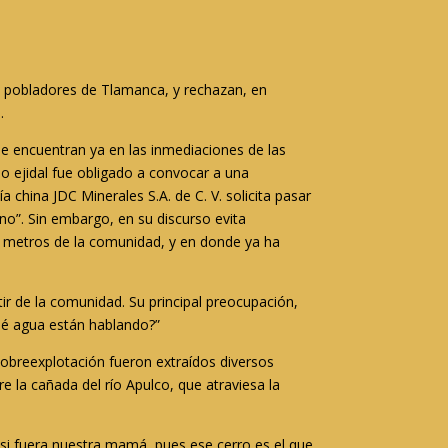
 pobladores de Tlamanca, y rechazan, en
.
e encuentran ya en las inmediaciones de las
ado ejidal fue obligado a convocar a una
china JDC Minerales S.A. de C. V. solicita pasar
hino”. Sin embargo, en su discurso evita
os metros de la comunidad, y en donde ya ha
ir de la comunidad. Su principal preocupación,
qué agua están hablando?”
sobreexplotación fueron extraídos diversos
e la cañada del río Apulco, que atraviesa la
o si fuera nuestra mamá, pues ese cerro es el que