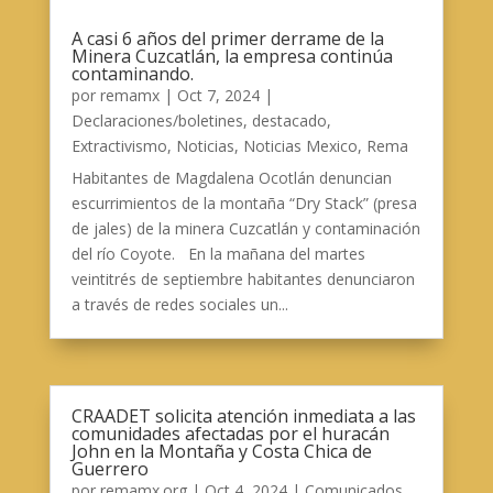
A casi 6 años del primer derrame de la
Minera Cuzcatlán, la empresa continúa
contaminando.
por
remamx
|
Oct 7, 2024
|
Declaraciones/boletines
,
destacado
,
Extractivismo
,
Noticias
,
Noticias Mexico
,
Rema
Habitantes de Magdalena Ocotlán denuncian
escurrimientos de la montaña “Dry Stack” (presa
de jales) de la minera Cuzcatlán y contaminación
del río Coyote. En la mañana del martes
veintitrés de septiembre habitantes denunciaron
a través de redes sociales un...
CRAADET solicita atención inmediata a las
comunidades afectadas por el huracán
John en la Montaña y Costa Chica de
Guerrero
por
remamx.org
|
Oct 4, 2024
|
Comunicados
,