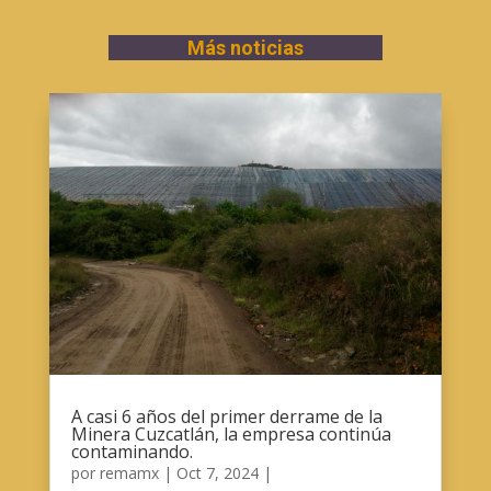
Más noticias
A casi 6 años del primer derrame de la
Minera Cuzcatlán, la empresa continúa
contaminando.
por
remamx
|
Oct 7, 2024
|