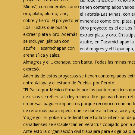
Golfo2013-02-02-17:09:43 R
Minas”, con minerales como
tienen contemplados varios
oro, plata, plomo, zinc,
el Tatatila-Las Minas, con e
cobre y fierro. El proyecto en
minerales como oro, plata, p
Los Tuxtlas que busca
Otro proyecto es el de Los 
extraer plata y oro. Además
extraer plata y oro. En Jalti
se incluyen: Jáltipan con
azufre, en Tacamichapan la a
azufre; Tacamichapan con
en Almagres y el Uxpanapa, l
arena sílica y sales;
Almagres y el Uxpanapa, con barita. Todas las minas met
expresó.
Además de estos proyectos se tienen contemplados extr
entre Xalapa y el estado de Puebla, por Perote.
“El Pacto por México firmado por los partido políticos q
de estos se refiere a la ley minera dice que van hacer ref
empresas paguen impuestos porque reconocen que no lo
de reformas para impedir que se dañe a la tierra, aire y a
Y agregó: “el gobierno federal tiene toda la intensión de
canadienses se establezcan en Veracruz cobijado por la a
Ante esto la organización civil trabajará para exigir baj