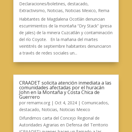
Declaraciones/boletines
,
destacado
,
Extractivismo
,
Noticias
,
Noticias Mexico
,
Rema
Habitantes de Magdalena Ocotlán denuncian
escurrimientos de la montaña “Dry Stack” (presa
de jales) de la minera Cuzcatlán y contaminación
del río Coyote. En la mañana del martes
veintitrés de septiembre habitantes denunciaron
a través de redes sociales un...
CRAADET solicita atención inmediata a las
comunidades afectadas por el huracán
John en la Montaña y Costa Chica de
Guerrero
por
remamx.org
|
Oct 4, 2024
|
Comunicados
,
destacado
,
Noticias
,
Noticias Mexico
Difundimos carta del Concejo Regional de
Autoridades Agrarias en Defensa del Territorio
(CRAADET) quienes hacen un llamado a las