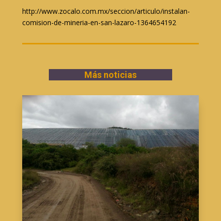
http://www.zocalo.com.mx/seccion/articulo/instalan-
comision-de-mineria-en-san-lazaro-1364654192
Más noticias