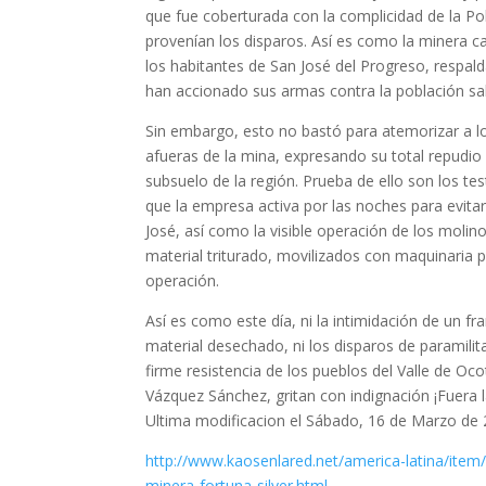
que fue coberturada con la complicidad de la Po
provenían los disparos. Así es como la minera ca
los habitantes de San José del Progreso, respal
han accionado sus armas contra la población sa
Sin embargo, esto no bastó para atemorizar a l
afueras de la mina, expresando su total repudi
subsuelo de la región. Prueba de ello son los 
que la empresa activa por las noches para evitar
José, así como la visible operación de los moli
material triturado, movilizados con maquinaria
operación.
Así es como este día, ni la intimidación de un f
material desechado, ni los disparos de paramilit
firme resistencia de los pueblos del Valle de O
Vázquez Sánchez, gritan con indignación ¡Fuera l
Ultima modificacion el Sábado, 16 de Marzo de
http://www.kaosenlared.net/
america-latina/ite
minera-fortuna-silver.html