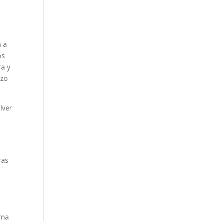
n a
os
ra y
rzo
lver
ras
o
sma