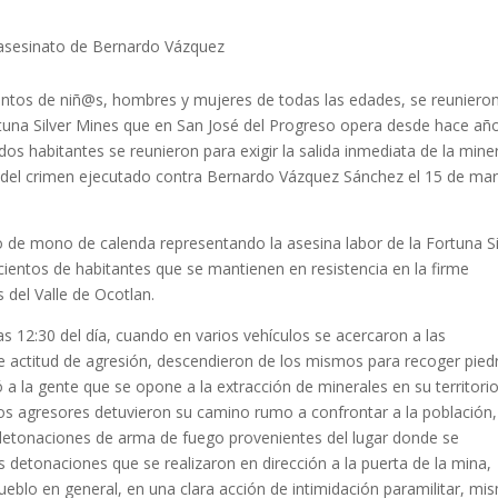
l asesinato de Bernardo Vázquez
ntos de niñ@s, hombres y mujeres de todas las edades, se reuniero
ortuna Silver Mines que en San José del Progreso opera desde hace añ
os habitantes se reunieron para exigir la salida inmediata de la mine
y del crimen ejecutado contra Bernardo Vázquez Sánchez el 15 de ma
 de mono de calenda representando la asesina labor de la Fortuna Si
 cientos de habitantes que se mantienen en resistencia en la firme
s del Valle de Ocotlan.
s 12:30 del día, cuando en varios vehículos se acercaron a las
e actitud de agresión, descendieron de los mismos para recoger pied
 a la gente que se opone a la extracción de minerales en su territori
Los agresores detuvieron su camino rumo a confrontar a la población,
etonaciones de arma de fuego provenientes del lugar donde se
detonaciones que se realizaron en dirección a la puerta de la mina,
eblo en general, en una clara acción de intimidación paramilitar, mi