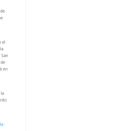
 de
ue
 el
ía
e San
 de
á en
 la
ardo
la-