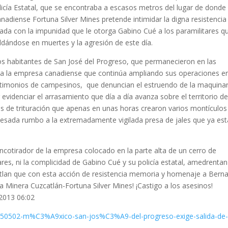
licía Estatal, que se encontraba a escasos metros del lugar de donde
nadiense Fortuna Silver Mines pretende intimidar la digna resistencia
dada con la impunidad que le otorga Gabino Cué a los paramilitares q
ldándose en muertes y la agresión de este día.
os habitantes de San José del Progreso, que permanecieron en las
o a la empresa canadiense que continúa ampliando sus operaciones en
testimonios de campesinos, que denuncian el estruendo de la maquinar
 evidenciar el arrasamiento que día a día avanza sobre el territorio d
nos de trituración que apenas en unas horas crearon varios montículos
 pesada rumbo a la extremadamente vigilada presa de jales que ya est
rancotirador de la empresa colocado en la parte alta de un cerro de
ares, ni la complicidad de Gabino Cué y su policía estatal, amedrentan
cotlan que con esta acción de resistencia memoria y homenaje a Bern
a Minera Cuzcatlán-Fortuna Silver Mines! ¡Castigo a los asesinos!
 2013 06:02
m/50502-m%
C3%A9xico-san-jos%C3%A9-del-
progreso-exige-salida-de-