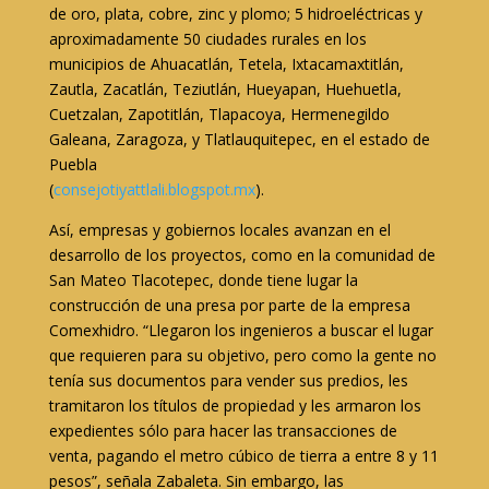
de oro, plata, cobre, zinc y plomo; 5 hidroeléctricas y
aproximadamente 50 ciudades rurales en los
municipios de Ahuacatlán, Tetela, Ixtacamaxtitlán,
Zautla, Zacatlán, Teziutlán, Hueyapan, Huehuetla,
Cuetzalan, Zapotitlán, Tlapacoya, Hermenegildo
Galeana, Zaragoza, y Tlatlauquitepec, en el estado de
Puebla
(
consejotiyattlali.blogspot.mx
).
Así, empresas y gobiernos locales avanzan en el
desarrollo de los proyectos, como en la comunidad de
San Mateo Tlacotepec, donde tiene lugar la
construcción de una presa por parte de la empresa
Comexhidro. “Llegaron los ingenieros a buscar el lugar
que requieren para su objetivo, pero como la gente no
tenía sus documentos para vender sus predios, les
tramitaron los títulos de propiedad y les armaron los
expedientes sólo para hacer las transacciones de
venta, pagando el metro cúbico de tierra a entre 8 y 11
pesos”, señala Zabaleta. Sin embargo, las