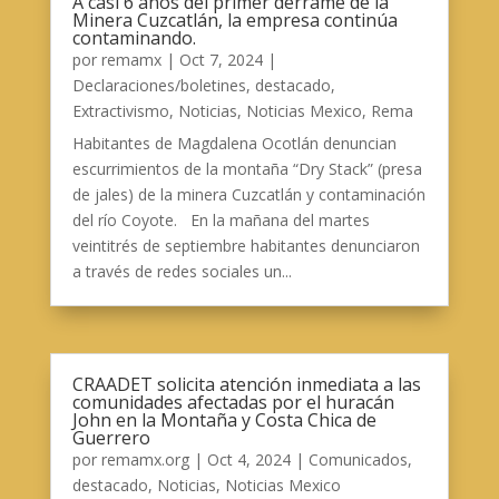
A casi 6 años del primer derrame de la
Minera Cuzcatlán, la empresa continúa
contaminando.
por
remamx
|
Oct 7, 2024
|
Declaraciones/boletines
,
destacado
,
Extractivismo
,
Noticias
,
Noticias Mexico
,
Rema
Habitantes de Magdalena Ocotlán denuncian
escurrimientos de la montaña “Dry Stack” (presa
de jales) de la minera Cuzcatlán y contaminación
del río Coyote. En la mañana del martes
veintitrés de septiembre habitantes denunciaron
a través de redes sociales un...
CRAADET solicita atención inmediata a las
comunidades afectadas por el huracán
John en la Montaña y Costa Chica de
Guerrero
por
remamx.org
|
Oct 4, 2024
|
Comunicados
,
destacado
,
Noticias
,
Noticias Mexico