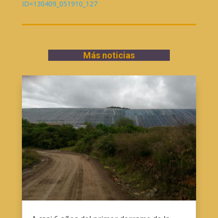
ID=130409_051910_127
Más noticias