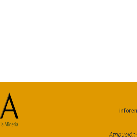
infore
Atribució