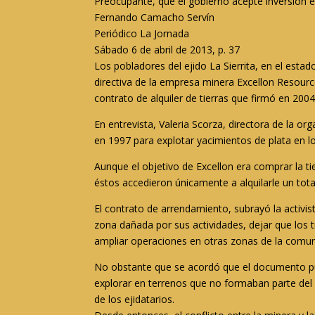
Preocupante, que el gobierno acepte inversión ext
Fernando Camacho Servín
Periódico La Jornada
Sábado 6 de abril de 2013, p. 37
Los pobladores del ejido La Sierrita, en el esta
directiva de la empresa minera Excellon Resourc
contrato de alquiler de tierras que firmó en 2004
En entrevista, Valeria Scorza, directora de la o
en 1997 para explotar yacimientos de plata en l
Aunque el objetivo de Excellon era comprar la ti
éstos accedieron únicamente a alquilarle un tota
El contrato de arrendamiento, subrayó la activist
zona dañada por sus actividades, dejar que los 
ampliar operaciones en otras zonas de la comun
No obstante que se acordó que el documento pu
explorar en terrenos que no formaban parte del
de los ejidatarios.