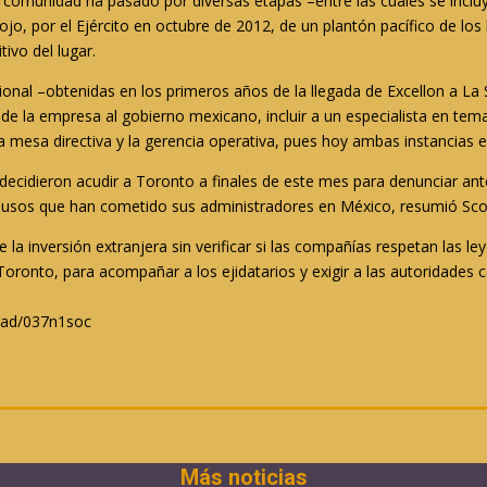
la comunidad ha pasado por diversas etapas –entre las cuales se inclu
lojo, por el Ejército en octubre de 2012, de un plantón pacífico de 
tivo del lugar.
onal –obtenidas en los primeros años de la llegada de Excellon a La Si
 de la empresa al gobierno mexicano, incluir a un especialista en t
e la mesa directiva y la gerencia operativa, pues hoy ambas instancia
decidieron acudir a Toronto a finales de este mes para denunciar ant
busos que han cometido sus administradores en México, resumió Sco
a inversión extranjera sin verificar si las compañías respetan las le
Toronto, para acompañar a los ejidatarios y exigir a las autoridades
dad/037n1soc
Más noticias