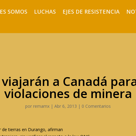
ES SOMOS
LUCHAS
EJES DE RESISTENCIA
NO
s viajarán a Canadá par
violaciones de minera
por
remamx
|
Abr 6, 2013
|
0 Comentarios
r de tierras en Durango, afirman