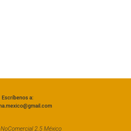
Escríbenos a:
ma.mexico@gmail.com
n-NoComercial 2.5 México