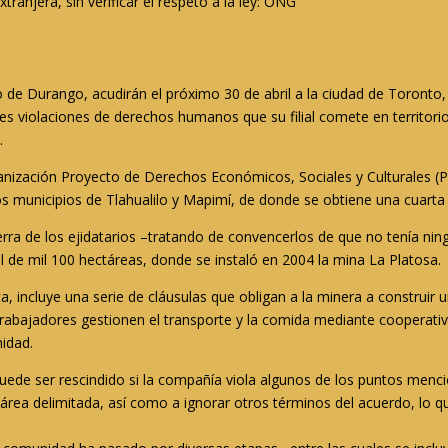
ranjera, sin verificar el respeto a la ley
: ONG
do de Durango, acudirán el próximo 30 de abril a la ciudad de Toronto
es violaciones de derechos humanos que su filial comete en territor
.
rganización Proyecto de Derechos Económicos, Sociales y Culturales (
os municipios de Tlahualilo y Mapimí, de donde se obtiene una cuarta
erra de los ejidatarios –tratando de convencerlos de que no tenía ni
l de mil 100 hectáreas, donde se instaló en 2004 la mina La Platosa.
a, incluye una serie de cláusulas que obligan a la minera a construir 
trabajadores gestionen el transporte y la comida mediante cooperativ
idad.
ede ser rescindido si la compañía viola algunos de los puntos men
 área delimitada, así como a ignorar otros términos del acuerdo, lo