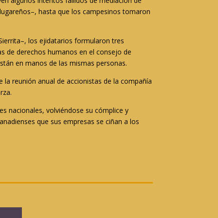
yen algunos intentos fallidos de mediación de
los lugareños–, hasta que los campesinos tomaron
errita–, los ejidatarios formularon tres
emas de derechos humanos en el consejo de
s están en manos de las mismas personas.
e la reunión anual de accionistas de la compañía
rza.
yes nacionales, volviéndose su cómplice y
 canadienses que sus empresas se ciñan a los