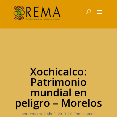
Xochicalco:
Patrimonio
mundial en
peligro – Morelos
por
remamx
|
Abr 3, 2013
|
0 Comentarios