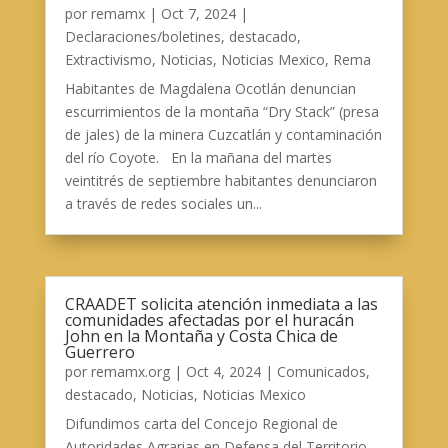
por
remamx
|
Oct 7, 2024
|
Declaraciones/boletines
,
destacado
,
Extractivismo
,
Noticias
,
Noticias Mexico
,
Rema
Habitantes de Magdalena Ocotlán denuncian
escurrimientos de la montaña “Dry Stack” (presa
de jales) de la minera Cuzcatlán y contaminación
del río Coyote. En la mañana del martes
veintitrés de septiembre habitantes denunciaron
a través de redes sociales un...
CRAADET solicita atención inmediata a las
comunidades afectadas por el huracán
John en la Montaña y Costa Chica de
Guerrero
por
remamx.org
|
Oct 4, 2024
|
Comunicados
,
destacado
,
Noticias
,
Noticias Mexico
Difundimos carta del Concejo Regional de
Autoridades Agrarias en Defensa del Territorio