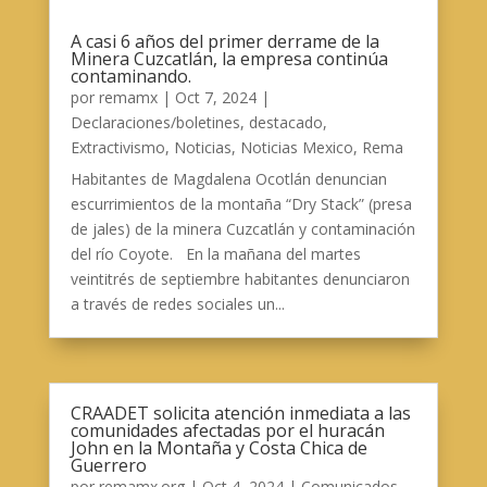
A casi 6 años del primer derrame de la
Minera Cuzcatlán, la empresa continúa
contaminando.
por
remamx
|
Oct 7, 2024
|
Declaraciones/boletines
,
destacado
,
Extractivismo
,
Noticias
,
Noticias Mexico
,
Rema
Habitantes de Magdalena Ocotlán denuncian
escurrimientos de la montaña “Dry Stack” (presa
de jales) de la minera Cuzcatlán y contaminación
del río Coyote. En la mañana del martes
veintitrés de septiembre habitantes denunciaron
a través de redes sociales un...
CRAADET solicita atención inmediata a las
comunidades afectadas por el huracán
John en la Montaña y Costa Chica de
Guerrero
por
remamx.org
|
Oct 4, 2024
|
Comunicados
,