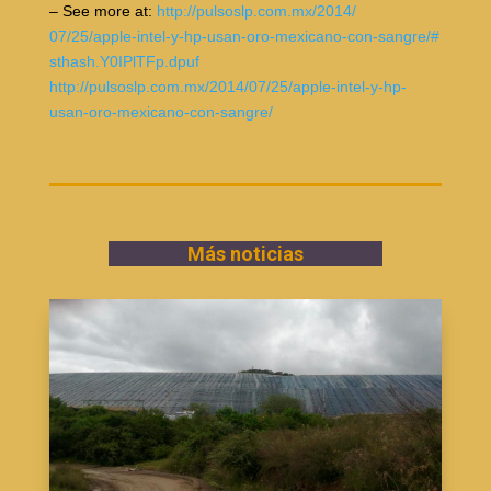
– See more at:
http://pulsoslp.com.mx/2014/
07/25/apple-intel-y-hp-usan-
oro-mexicano-con-sangre/#
sthash.Y0IPlTFp.dpuf
http://pulsoslp.com.mx/2014/
07/25/apple-intel-y-hp-
usan-
oro-mexicano-con-sangre/
Más noticias