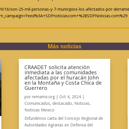
09/16/son-25-mil-personas-y-7-municipios-los-afectados-por-derrame
tm_campaign=Feed%3A+SDPnoticiascom+%28SDPNoticias.com%29
Más noticias
CRAADET solicita atención
inmediata a las comunidades
afectadas por el huracán John
en la Montaña y Costa Chica de
Guerrero
por
remamx.org
|
Oct 4, 2024
|
Comunicados
,
destacado
,
Noticias
,
Noticias Mexico
Difundimos carta del Concejo Regional de
Autoridades Agrarias en Defensa del