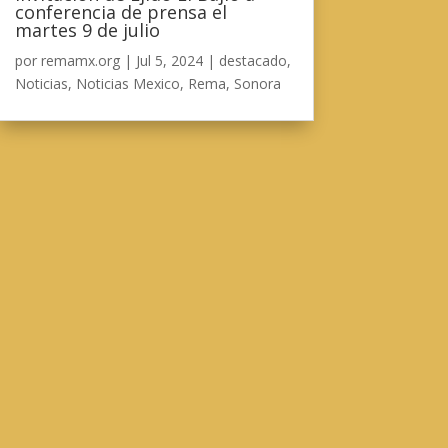
conferencia de prensa el
martes 9 de julio
por
remamx.org
|
Jul 5, 2024
|
destacado
,
Noticias
,
Noticias Mexico
,
Rema
,
Sonora