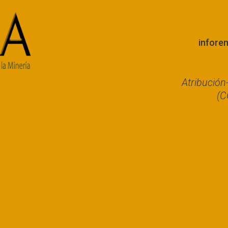
infore
Atribució
(C