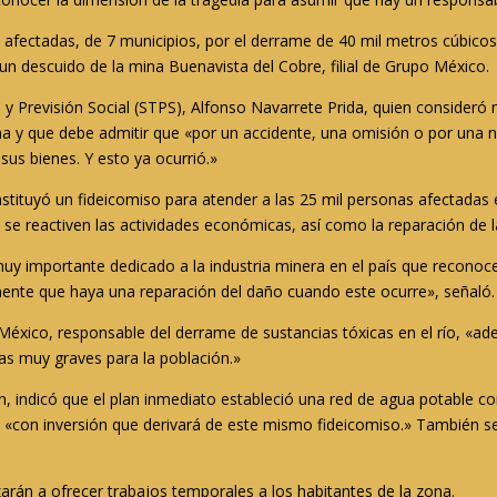
 afectadas, de 7 municipios, por el derrame de 40 mil metros cúbicos 
n descuido de la mina Buenavista del Cobre, filial de Grupo México.
bajo y Previsión Social (STPS), Alfonso Navarrete Prida, quien consider
a y que debe admitir que «por un accidente, una omisión o por una n
us bienes. Y esto ya ocurrió.»
nstituyó un fideicomiso para atender a las 25 mil personas afectadas 
 se reactiven las actividades económicas, así como la reparación de 
y importante dedicado a la industria minera en el país que reconoce 
mente que haya una reparación del daño cuando este ocurre», señaló.
xico, responsable del derrame de sustancias tóxicas en el río, «adela
as muy graves para la población.»
n, indicó que el plan inmediato estableció una red de agua potable co
«con inversión que derivará de este mismo fideicomiso.» También se
rán a ofrecer trabajos temporales a los habitantes de la zona.