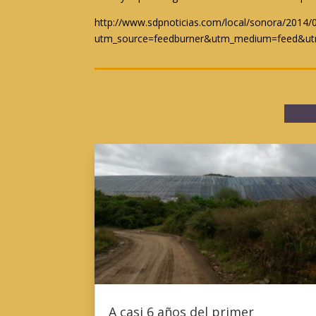
http://www.sdpnoticias.com/local/sonora/2014/
utm_source=feedburner&utm_medium=feed&u
A casi 6 años del primer