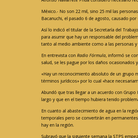
México.- No son 22 mil, sino 25 mil las personas
Bacanuchi, el pasado 6 de agosto, causado por u
Así lo indicó el titular de la Secretaría del Tra
para asumir que hay un responsable del problem
tanto al medio ambiente como a las personas y s
En entrevista con
Radio Fórmula
, informó se co
salud, se les pague por los daños ocasionados y
«Hay un reconocimiento absoluto de un grupo mu
términos jurídicos» por lo cual «hace necesaria
Abundó que tras llegar a un acuerdo con Grupo Mé
largo y que en el tiempo hubiera tenido problem
En cuanto al abastecimiento de agua en la regió
temporales pero se convertirán en permanentes 
hay en la región.
Subrayó que la siguiente semana la STPS empeza