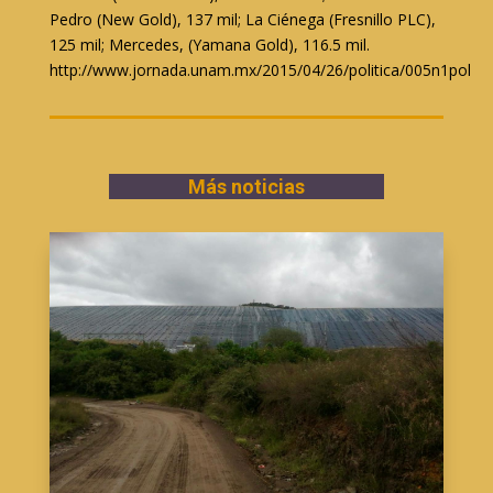
Pedro (New Gold), 137 mil; La Ciénega (Fresnillo PLC),
125 mil; Mercedes, (Yamana Gold), 116.5 mil.
http://www.jornada.unam.mx/2015/04/26/politica/005n1pol
Más noticias