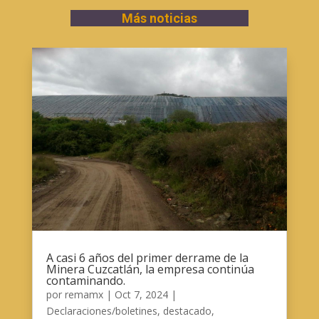
Más noticias
A casi 6 años del primer derrame de la
Minera Cuzcatlán, la empresa continúa
contaminando.
por
remamx
|
Oct 7, 2024
|
Declaraciones/boletines
,
destacado
,