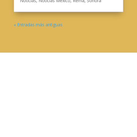
Noticias
,
Noticias Mexico
,
Rema
,
Sonora
« Entradas más antiguas