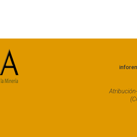
infore
Atribució
(C