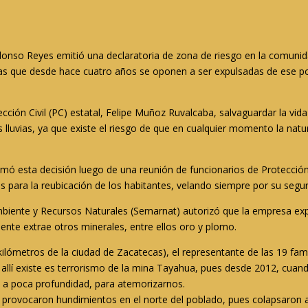
Alonso Reyes emitió una
declaratoria de zona de riesgo
en la comunida
as que desde hace cuatro años se oponen a ser expulsadas de ese pob
.
tección Civil (PC) estatal, Felipe Muñoz Ruvalcaba,
salvaguardar la vida
 lluvias,
ya que existe el riesgo de que en cualquier momento la nat
 esta decisión luego de una reunión de funcionarios de Protección C
es para la reubicación de los habitantes, velando siempre por su segu
mbiente y Recursos Naturales (Semarnat) autorizó que la empresa exp
nte extrae otros minerales, entre ellos oro y plomo.
kilómetros de la ciudad de Zacatecas), el representante de las 19 fami
 allí existe es terrorismo de la mina Tayahua, pues desde 2012, cua
 a poca profundidad, para atemorizarnos
.
ó, provocaron hundimientos en el norte del poblado, pues colapsaron