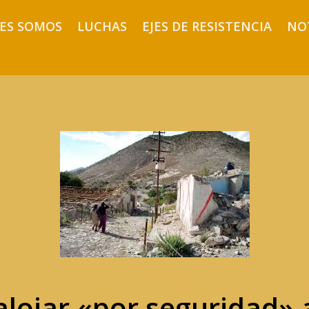
ES SOMOS
LUCHAS
EJES DE RESISTENCIA
NO
lojar «por seguridad» a