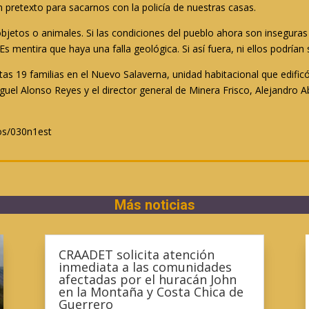
 pretexto para sacarnos con la policía de nuestras casas.
etos o animales. Si las condiciones del pueblo ahora son inseguras 
 mentira que haya una falla geológica. Si así fuera, ni ellos podrían 
as 19 familias en el Nuevo Salaverna, unidad habitacional que edificó
iguel Alonso Reyes y el director general de Minera Frisco, Alejandro 
os/030n1est
Más noticias
CRAADET solicita atención
inmediata a las comunidades
afectadas por el huracán John
en la Montaña y Costa Chica de
Guerrero