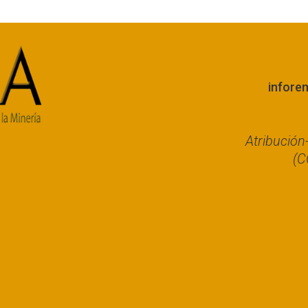
infore
Atribució
(C