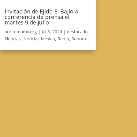
Invitación de Ejido El Bajío a
conferencia de prensa el
martes 9 de julio
por
remamx.org
|
Jul 5, 2024
|
destacado
,
Noticias
,
Noticias Mexico
,
Rema
,
Sonora