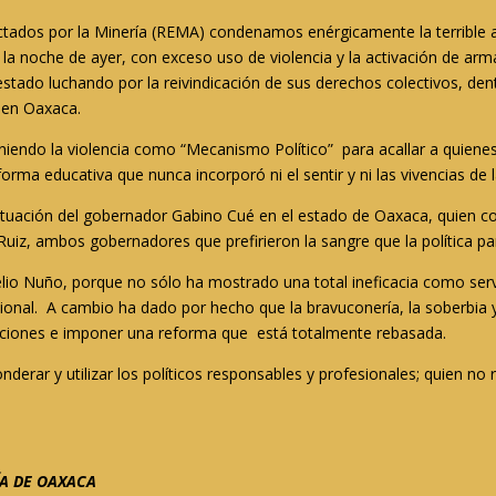
ctados por la Minería (REMA) condenamos enérgicamente la terrible ac
 la noche de ayer, con exceso uso de violencia y la activación de ar
ado luchando por la reivindicación de sus derechos colectivos, den
2 en Oaxaca.
niendo la violencia como “Mecanismo Político” para acallar a quienes
ma educativa que nunca incorporó ni el sentir y ni las vivencias de l
tuación del gobernador Gabino Cué en el estado de Oaxaca, quien co
uiz, ambos gobernadores que prefirieron la sangre que la política par
elio Nuño, porque no sólo ha mostrado una total ineficacia como ser
cional. A cambio ha dado por hecho que la bravuconería, la soberbia y
diciones e imponer una reforma que está totalmente rebasada.
onderar y utilizar los políticos responsables y profesionales; quien n
ÍA DE OAXACA