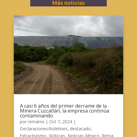
Más noticias
A casi 6 años del primer derrame de la
Minera Cuzcatlán, la empresa continúa
contaminando.
por
remamx
|
Oct 7, 2024
|
Declaraciones/boletines
,
destacado
,
Extractivismo
,
Noticias
,
Noticias Mexico
,
Rema