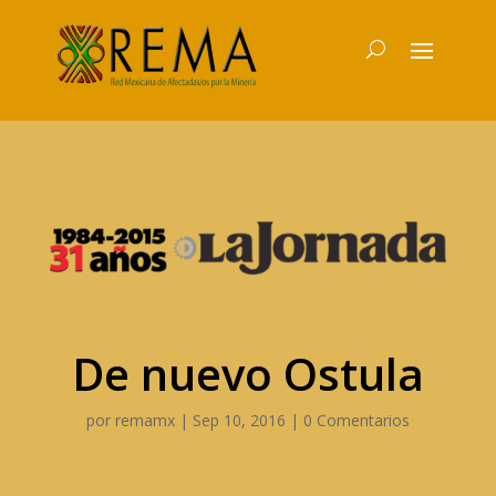
De nuevo Ostula
por
remamx
|
Sep 10, 2016
|
0 Comentarios