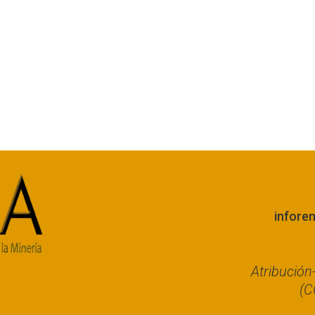
infore
Atribució
(C