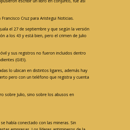
usieron escribir un libro en conjunto, fue así
rancisco Cruz para Aristegui Noticias.
uala el 27 de septiembre y que según la versión
n a los 43 y está bien, pero el crimen de Julio
vil y sus registros no fueron incluidos dentro
dientes (GIEI).
nadas lo ubican en distintos ligares, además hay
uerto pero con un teléfono que registra y cuenta
bro sobre Julio, sino sobre los abusos en
 se había conectado con las mineras. Sin
estas empresas. Los líderes antimineros de la