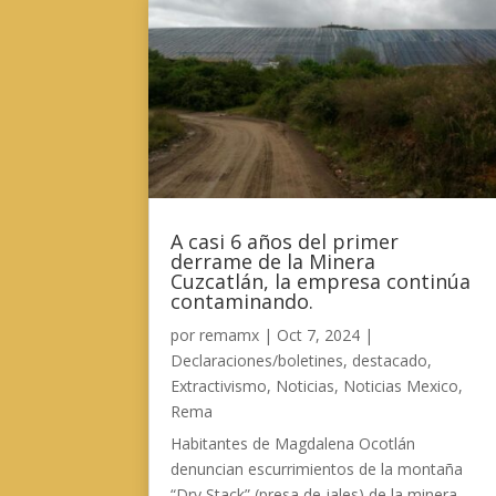
A casi 6 años del primer
derrame de la Minera
Cuzcatlán, la empresa continúa
contaminando.
por
remamx
|
Oct 7, 2024
|
Declaraciones/boletines
,
destacado
,
Extractivismo
,
Noticias
,
Noticias Mexico
,
Rema
Habitantes de Magdalena Ocotlán
denuncian escurrimientos de la montaña
“Dry Stack” (presa de jales) de la minera