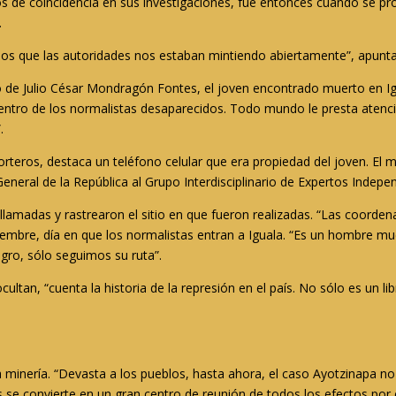
 de coincidencia en sus investigaciones, fue entonces cuando se prop
.
 que las autoridades nos estaban mintiendo abiertamente”, apunta F
o de Julio César Mondragón Fontes, el joven encontrado muerto en Ig
 dentro de los normalistas desaparecidos. Todo mundo le presta atenció
.
rteros, destaca un teléfono celular que era propiedad del joven. El mó
eneral de la República al Grupo Interdisciplinario de Expertos Indepen
s llamadas y rastrearon el sitio en que fueron realizadas. “Las coorde
tiembre, día en que los normalistas entran a Iguala. “Es un hombre m
egro, sólo seguimos su ruta”.
ltan, “cuenta la historia de la represión en el país. No sólo es un li
a minería. “Devasta a los pueblos, hasta ahora, el caso Ayotzinapa no
 se convierte en un gran centro de reunión de todos los efectos por 