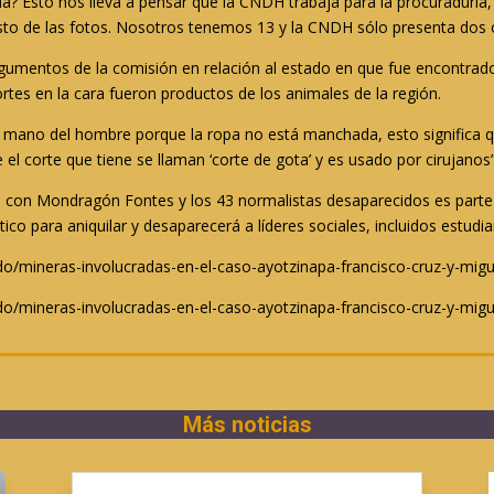
a? Esto nos lleva a pensar que la CNDH trabaja para la procuraduría, l
sto de las fotos. Nosotros tenemos 13 y la CNDH sólo presenta dos o
argumentos de la comisión en relación al estado en que fue encontra
rtes en la cara fueron productos de los animales de la región.
a mano del hombre porque la ropa no está manchada, esto significa 
 corte que tiene se llaman ‘corte de gota’ y es usado por cirujanos”
 con Mondragón Fontes y los 43 normalistas desaparecidos es parte d
co para aniquilar y desaparecerá a líderes sociales, incluidos estudi
do/mineras-involucradas-en-el-caso-ayotzinapa-francisco-cruz-y-migu
do/mineras-involucradas-en-el-caso-ayotzinapa-francisco-cruz-y-migu
Más noticias