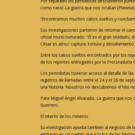
Por separado los periodistas descubrieron puntos
como nació La guerra que nos ocultan (Planeta)
“Encontramos muchos cabos sueltos y concluimos
Sus investigaciones partieron de retomar el cas
oficial murió torturado. “Él es el gran olvidado,
César es atroz: captura, tortura y desollamiento”
Entre los cabos sueltos encontrados por los repo
de los reportes entregados por la Procuraduría G
Los periodistas tuvieron acceso al detalle de la
registros de llamadas entre el 24 y el 26 de sep
una historia. Nosotros no descubrimos el hilo n
Para Miguel Ángel Alvarado, La guerra que nos ocu
Guerrero.
El interés de los mineros
Su investigación apunta también al negocio de l
embargo es un pueblo que a la luz de los hechos