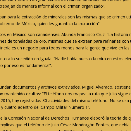
 trabajan de manera informal con el crimen organizado”.
cupan para la extracción de minerales son las mismas que se crimen u
obierno de México, quien les garantiza la extracción”
tos en México son canadienses. Abunda Francisco Cruz: “La historia 
ones de toneladas de oro, mismas que se extraen para refinarlas con
minería es un negocio para todos menos para la gente que vive en la
tinto a lo sucedido en Iguala. “Nadie había puesto la mira en estos 
ro por eso es fundamental”.
bundan documentos y archivos extraviados. Miguel Alvarado, sostiene
n mantenido ocultos: “El teléfono nos mapea la ruta que Julio sigue en
 2015, hay registradas 30 actividades del mismo teléfono. No se usa p
N y cuatro adentro del Campo Militar Número 1”.
me la Comisión Nacional de Derechos Humanos elaboró la teoría de q
xplicas que el teléfono de Julio César Mondragón Fontes, que debía s