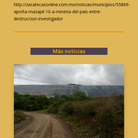
http://zacatecasonline.com.mx/noticias/municipios/55869-
aporta-mazapil-10-a-mineria-del-pais-entre-
destruccion-investigador
Más noticias