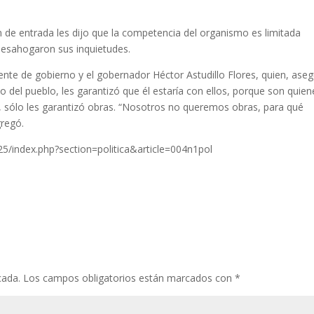
 de entrada les dijo que la competencia del organismo es limitada
 desahogaron sus inquietudes.
ente de gobierno y el gobernador Héctor Astudillo Flores, quien, ase
 del pueblo, les garantizó que él estaría con ellos, porque son quien
al, sólo les garantizó obras. “Nosotros no queremos obras, para qué
regó.
5/index.php?section=politica&article=004n1pol
cada.
Los campos obligatorios están marcados con
*