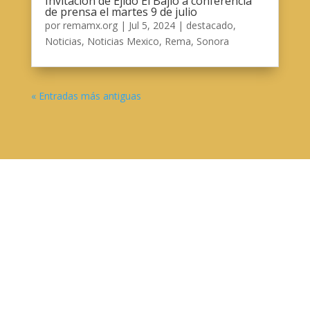
Invitación de Ejido El Bajío a conferencia
de prensa el martes 9 de julio
por
remamx.org
|
Jul 5, 2024
|
destacado
,
Noticias
,
Noticias Mexico
,
Rema
,
Sonora
« Entradas más antiguas