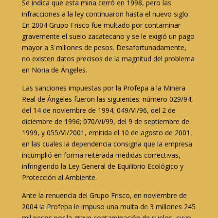
Se indica que esta mina cerró en 1998, pero
las
infracciones a la ley continuaron hasta el nuevo siglo.
En 2004 Grupo Frisco fue multado por contaminar
gravemente el suelo zacatecano y se le exigió un pago
mayor a 3 millones de pesos. Desafortunadamente,
no existen datos precisos de la magnitud del problema
en Noria de Ángeles
.
Las sanciones impuestas por la Profepa a la Minera
Real de Ángeles fueron las siguientes: número 029/94,
del 14 de noviembre de 1994; 049/VI/96, del 2 de
diciembre de 1996; 070/VI/99, del 9 de septiembre de
1999, y 055/VI/2001, emitida el 10 de agosto de 2001,
en las cuales la dependencia consigna que la empresa
incumplió
en forma reiterada medidas correctivas
,
infringiendo la Ley General de Equilibrio Ecológico y
Protección al Ambiente.
Ante la renuencia del Grupo Frisco, en noviembre de
2004 la Profepa le impuso una multa de 3 millones 245
mil pesos por la
grave contaminación de suelos
, cuyo