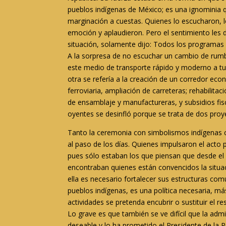
pueblos indígenas de México; es una ignominia qu
marginación a cuestas
. Quienes lo escucharon,
emoción y aplaudieron. Pero el sentimiento le
situación, solamente dijo:
Todos los programas d
A la sorpresa de no escuchar un cambio de rumb
este medio de transporte rápido y moderno a tu
otra se refería a la creación de
un corredor econ
ferroviaria, ampliación de carreteras; rehabilita
de ensamblaje y manufactureras, y subsidios fi
oyentes se desinfló porque se trata de dos proy
Tanto la ceremonia con simbolismos indígenas c
al paso de los días. Quienes impulsaron el acto 
pues sólo estaban los que piensan que desde el
encontraban quienes están convencidos la situac
ella es necesario fortalecer sus estructuras com
pueblos indígenas, es una política necesaria, 
actividades se pretenda encubrir o sustituir el
Lo grave es que también se ve difícil que la ad
deseable y lo ha prometido el Presidente de la 