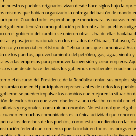
e nuestros pueblos originarios vivan desde hace siglos bajo la opres
 los mismos que habían organizado la entrega del bastón de mando en
s duró poco. Cuando todos esperaban que mencionara las nuevas med
el gobierno tendrán como población preferente a los pueblos indígena
o en el gobierno del cambio se unieron otras. Una de ellas hablaba 
ristas y pasajeros nacionales en los estados de Chiapas, Tabasco,
ómico y comercial en el Istmo de Tehuantepec que comunicará Asia y
ción de los puertos; aprovechamiento del petróleo, gas, agua, viento y e
scales a las empresas para promover la inversión y crear empleos. 
ectos que desde hace décadas los gobiernos neoliberales impulsan co
omo el discurso del Presidente de la República tenían sus propios s
presumían que en él participaban representantes de todos los pueblos
 gobierno se pueden impulsar los cambios que mejoren la situación d
ión de exclusión en que viven obedece a una relación colonial con el
unitarias y regionales, construir autonomías. No está mal que el gob
más cuando en muchas comunidades es la única actividad que conocen 
 respeto a los derechos de los pueblos, como está sucediendo en las 
ministración federal que comienza pueda incluir en todos los program
República. Eso se desprende del Proyecto de Presupuesto de Egresos p