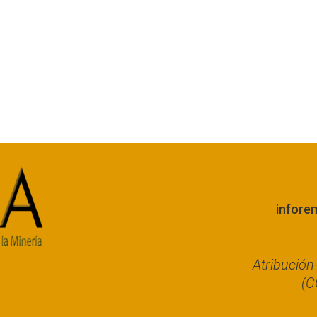
infore
Atribució
(C