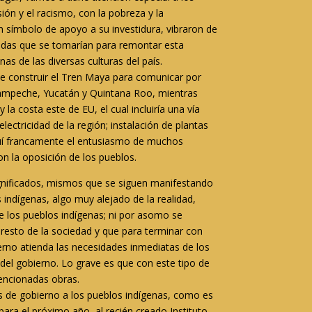
ión y el racismo, con la pobreza y la
 símbolo de apoyo a su investidura, vibraron de
idas que se tomarían para remontar esta
s de las diversas culturas del país
.
de construir el Tren Maya
para comunicar por
 Campeche, Yucatán y Quintana Roo
, mientras
 la costa este de EU
, el cual incluiría una vía
lectricidad de la región; instalación de plantas
Aquí francamente el entusiasmo de muchos
n la oposición de los pueblos.
ignificados, mismos que se siguen manifestando
 indígenas, algo muy alejado de la realidad,
e los pueblos indígenas; ni por asomo se
 resto de la sociedad y que para terminar con
ierno atienda las necesidades inmediatas de los
del gobierno. Lo grave es que con este tipo de
mencionadas obras.
as de gobierno a los pueblos indígenas, como es
ara el próximo año, al recién creado Instituto