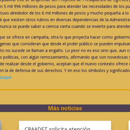
an 5 mil 996 millones de pesos para atender las necesidades de los p
tuvo alrededor de los 6 mil millones de pesos y mucho pequeña a lo 
á que existen otros rubros en diversas dependencias de la Administraci
unca se puede saber a ciencia cierta cuando se invierte para atende
que se ofrece en campaña, otra lo que proyecta hacer como gobierno,
ndígenas que consideran que desde el poder público se pueden impul
o no sucede se llaman a engaño. Lo peor no es eso sino que, aun co
s políticas, con algún remozamiento, afirmando que son novedosas y ti
e realizar desde el gobierno, aceptan que el nuevo contexto ofrece 
 en la de defensa de sus derechos. Y en eso los símbolos y significad
22a2pol
Más noticias
CRAADET solicita atención