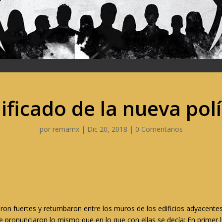
ificado de la nueva polí
por
remamx
|
Dic 20, 2018
|
0 Comentarios
ron fuertes y retumbaron entre los muros de los edificios adyacentes 
se pronunciaron lo mismo que en lo que con ellas se decía:
En primer 