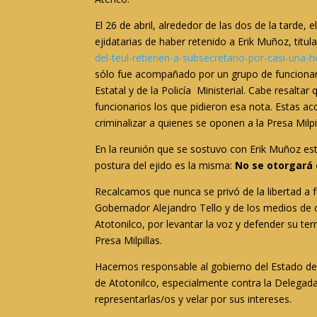
El 26 de abril, alrededor de las dos de la tarde,
ejidatarias de haber retenido a Erik Muñoz, titul
del-teul-retienen-a-subsecretario-por-casi-una-h
sólo fue acompañado por un grupo de funcionario
Estatal y de la Policía Ministerial. Cabe resalt
funcionarios los que pidieron esa nota. Estas a
criminalizar a quienes se oponen a la Presa Milpil
En la reunión que se sostuvo con Erik Muñoz est
postura del ejido es la misma:
No se otorgará e
Recalcamos que nunca se privó de la libertad a
Gobernador Alejandro Tello y de los medios de 
Atotonilco, por levantar la voz y defender su te
Presa Milpillas.
Hacemos responsable al gobierno del Estado d
de Atotonilco, especialmente contra la Delegada 
representarlas/os y velar por sus intereses.