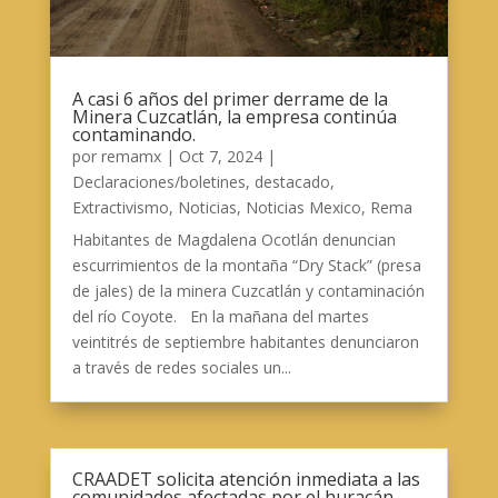
A casi 6 años del primer derrame de la
Minera Cuzcatlán, la empresa continúa
contaminando.
por
remamx
|
Oct 7, 2024
|
Declaraciones/boletines
,
destacado
,
Extractivismo
,
Noticias
,
Noticias Mexico
,
Rema
Habitantes de Magdalena Ocotlán denuncian
escurrimientos de la montaña “Dry Stack” (presa
de jales) de la minera Cuzcatlán y contaminación
del río Coyote. En la mañana del martes
veintitrés de septiembre habitantes denunciaron
a través de redes sociales un...
CRAADET solicita atención inmediata a las
comunidades afectadas por el huracán