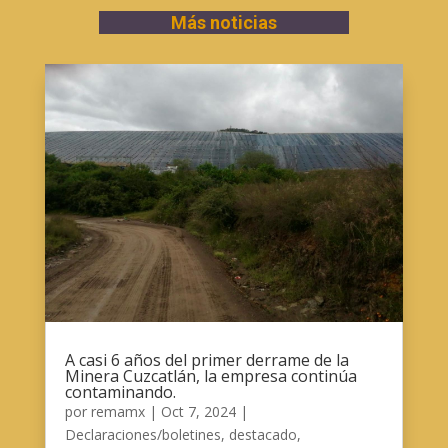
Más noticias
A casi 6 años del primer derrame de la
Minera Cuzcatlán, la empresa continúa
contaminando.
por
remamx
|
Oct 7, 2024
|
Declaraciones/boletines
,
destacado
,