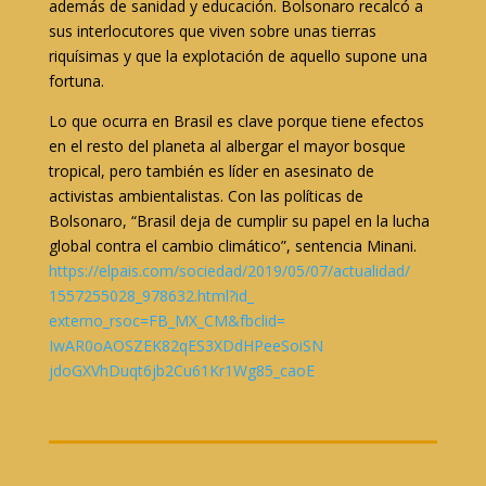
además de sanidad y educación. Bolsonaro recalcó a
sus interlocutores que viven sobre unas tierras
riquísimas y que la explotación de aquello supone una
fortuna.
Lo que ocurra en Brasil es clave porque tiene efectos
en el resto del planeta al albergar el mayor bosque
tropical, pero también es líder en asesinato de
activistas ambientalistas. Con las políticas de
Bolsonaro, “Brasil deja de cumplir su papel en la lucha
global contra el cambio climático”, sentencia Minani.
https://elpais.com/sociedad/
2019/05/07/actualidad/
1557255028_978632.html?id_
externo_rsoc=FB_MX_CM&fbclid=
IwAR0oAOSZEK82qES3XDdHPeeSoiSN
jdoGXVhDuqt6jb2Cu61Kr1Wg85_
caoE