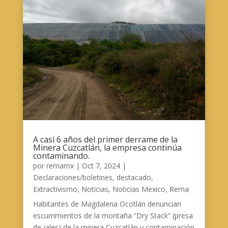
A casi 6 años del primer derrame de la
Minera Cuzcatlán, la empresa continúa
contaminando.
por
remamx
|
Oct 7, 2024
|
Declaraciones/boletines
,
destacado
,
Extractivismo
,
Noticias
,
Noticias Mexico
,
Rema
Habitantes de Magdalena Ocotlán denuncian
escurrimientos de la montaña “Dry Stack” (presa
de jales) de la minera Cuzcatlán y contaminación